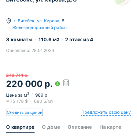
г.
Витебск
,
ул. Кирова
,
8
Железнодорожный район
3 комнаты
110.6
м
2
этаж из
4
2
Обновлено:
28.01.2026
248 744
р.
220 000
р.
2
Цена за м
:
1 989
р.
≈
75 178
$
680
$/м
2
Предложить свою цену
Следить за ценой
О квартире
О доме
Описание
На карте