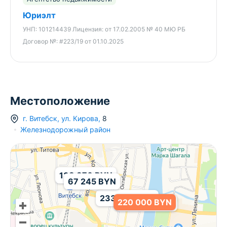
Юриэлт
УНП:
101214439
Лицензия:
от 17.02.2005 № 40 МЮ РБ
Договор №:
#223/19 от 01.10.2025
Местоположение
г.
Витебск
,
ул. Кирова
,
8
Железнодорожный район
138 876 BYN
67 245 BYN
233 896 BYN
220 000 BYN
438 555 BYN