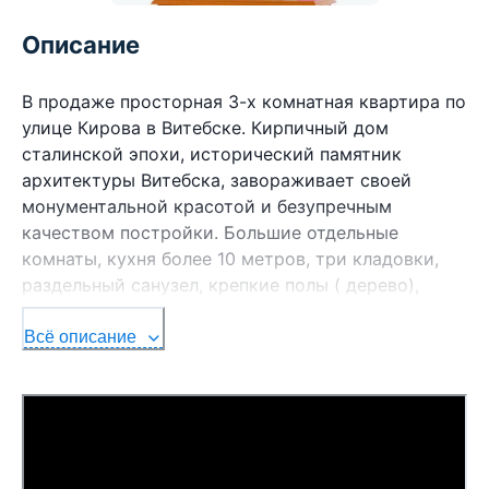
Описание
В продаже просторная 3-х комнатная квартира по
улице Кирова в Витебске. Кирпичный дом
сталинской эпохи, исторический памятник
архитектуры Витебска, завораживает своей
монументальной красотой и безупречным
качеством постройки. Большие отдельные
комнаты, кухня более 10 метров, три кладовки,
раздельный санузел, крепкие полы ( дерево),
высокие потолки, престижный 2- ой этаж и т.д.
Вся инфраструктура, отличное транспортное
Всё описание
сообщение в любую точку города. Подробнее по
телефону. Договор №223/19 от 01.10.2025 ОДО
«Юриэлт», УНП 101214439 Лицензия
Министерства юстиции Республики Беларусь №
02240/8 от 17.02.2005 (бессрочная) на право