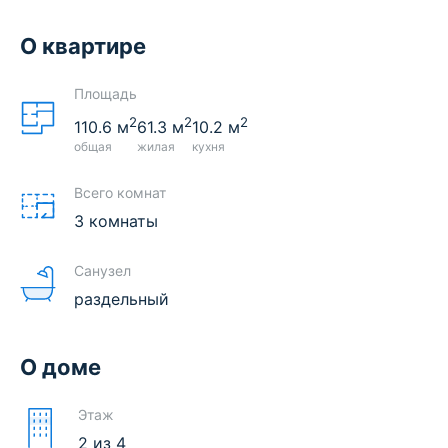
О квартире
Площадь
2
2
2
110.6
м
61.3
м
10.2
м
общая
жилая
кухня
Всего комнат
3 комнаты
Санузел
раздельный
О доме
Этаж
2
из
4