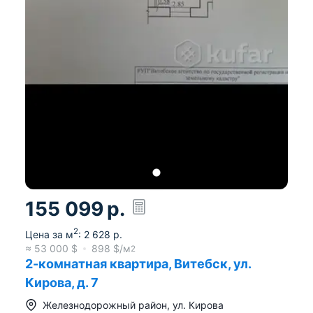
155 099
р.
2
Цена за м
:
2 628
р.
≈
53 000
$
898
$/м
2
2-комнатная квартира, Витебск, ул.
Кирова, д. 7
Железнодорожный район
,
ул. Кирова