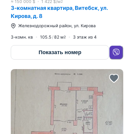
≈
150 000
$
1 422
$/м
2
3-комнатная квартира, Витебск, ул.
Кирова, д. 8
Железнодорожный район
,
ул. Кирова
3-комн. кв
105.5
82
м
3
этаж из
4
2
Показать номер