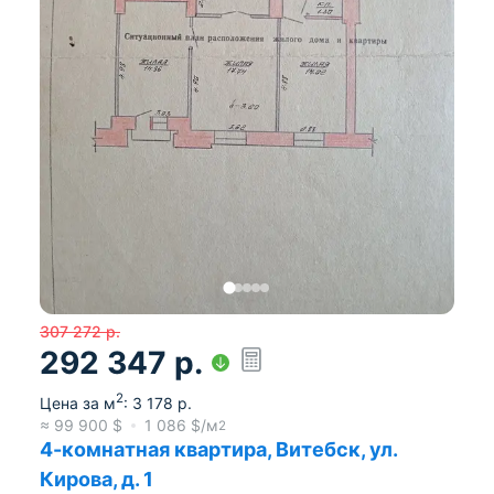
307 272
р.
292 347
р.
2
Цена за м
:
3 178
р.
≈
99 900
$
1 086
$/м
2
4-комнатная квартира, Витебск, ул.
Кирова, д. 1