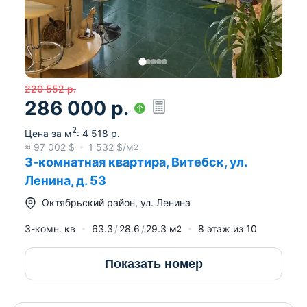
220 552
р.
286 000
р.
2
Цена за м
:
4 518
р.
≈
97 002
$
1 532
$/м
2
3-комнатная квартира, Витебск, ул.
Ленина, д. 53
Октябрьский район
,
ул. Ленина
3-комн. кв
63.3
28.6
29.3
м
8
этаж из
10
2
Показать номер