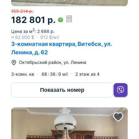
159 214
р.
182 801
р.
2
Цена за м
:
2 688
р.
≈
62 000
$
912
$/м
2
3-комнатная квартира, Витебск, ул.
Ленина, д. 62
Октябрьский район
,
ул. Ленина
3-комн. кв
68
36
9
м
2
этаж из
4
2
Показать номер