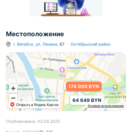
Местоположение
1
г.
Витебск
,
ул. Ленина
,
67
Октябрьский район
198
182 193 BYN
220 000 BYN
174 000 BYN
64 649 BYN
Открыть в Яндекс.Картах
Условия использования
Опубликовано:
02.09.2025