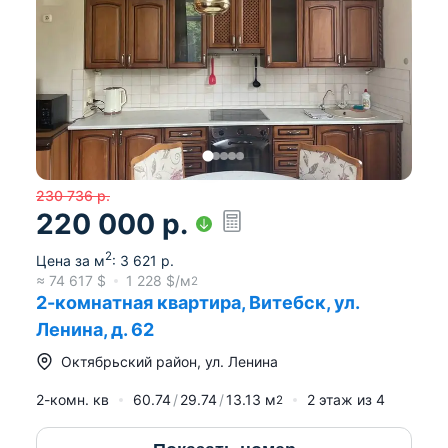
230 736
р.
220 000
р.
2
Цена за м
:
3 621
р.
≈
74 617
$
1 228
$/м
2
2-комнатная квартира, Витебск, ул.
Ленина, д. 62
Октябрьский район
,
ул. Ленина
2-комн. кв
60.74
29.74
13.13
м
2
этаж из
4
2