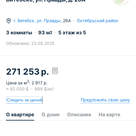
г.
Витебск
,
ул. Правды
,
26А
Октябрьский район
3 комнаты
93
м
5
этаж из
5
2
Обновлено:
23.06.2025
271 253
р.
2
Цена за м
:
2 917
р.
≈
92 000
$
989
$/м
2
Предложить свою цену
Следить за ценой
О квартире
О доме
Описание
На карте