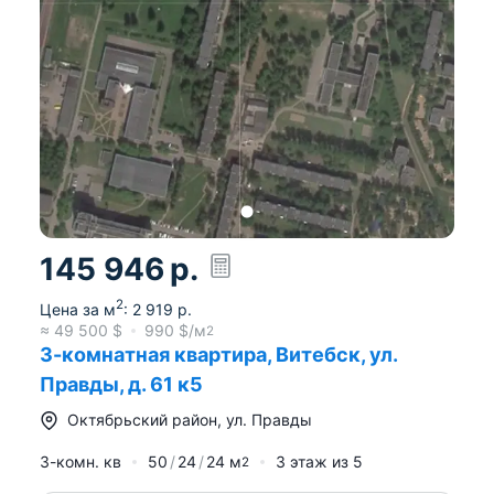
145 946
р.
2
Цена за м
:
2 919
р.
≈
49 500
$
990
$/м
2
3-комнатная квартира, Витебск, ул.
Правды, д. 61 к5
Октябрьский район
,
ул. Правды
3-комн. кв
50
24
24
м
3
этаж из
5
2