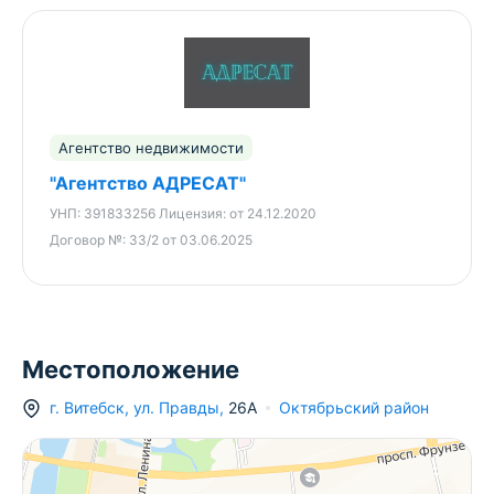
Максимально развитая инфраструктура.
Отличное транспортное сообщение.
В шаговой доступности остановки общественного
транспорта, магазины, школа, детский сад.
Договор №33/2 от 03.06.2025.
Агентство недвижимости «АДРЕСАТ». УНП
Агентство недвижимости
391833256. Лицензия № 02240/403 от 24.12.2020
"Агентство АДРЕСАТ"
на право осуществления деятельности по
оказанию юридических услуг – риэлтерские
УНП:
391833256
Лицензия:
от 24.12.2020
услуги.
Договор №:
33/2 от 03.06.2025
Местоположение
г.
Витебск
,
ул. Правды
,
26А
Октябрьский район