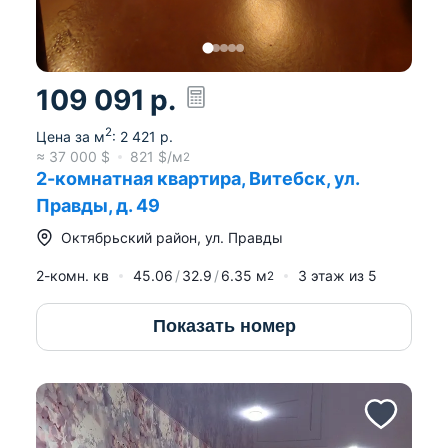
109 091
р.
2
Цена за м
:
2 421
р.
≈
37 000
$
821
$/м
2
2-комнатная квартира, Витебск, ул.
Правды, д. 49
Октябрьский район
,
ул. Правды
2-комн. кв
45.06
32.9
6.35
м
3
этаж из
5
2
Показать номер