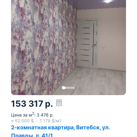
153 317
р.
2
Цена за м
:
3 476
р.
≈
52 000
$
1 179
$/м
2
2-комнатная квартира, Витебск, ул.
Правды, д. 41/1