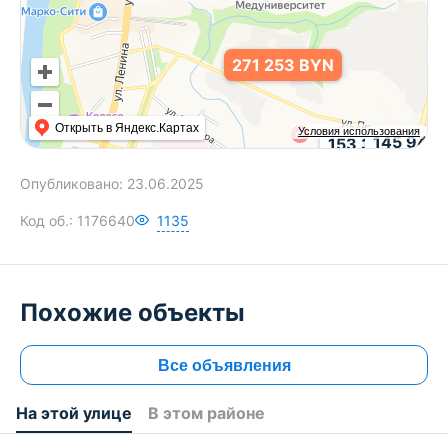
271 253 BYN
Открыть в Яндекс.Картах
Условия использования
145 946
153 317 BYN
109 09
Опубликовано:
23.06.2025
138 575 BYN
Код об.:
1176640
1135
Похожие объекты
Все объявления
На этой улице
В этом районе