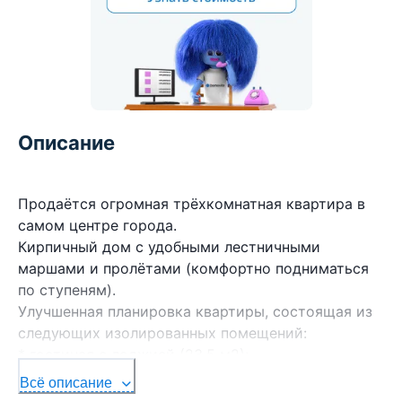
Описание
Продаётся огромная трёхкомнатная квартира в
самом центре города.
Кирпичный дом с удобными лестничными
маршами и пролётами (комфортно подниматься
по ступеням).
Улучшенная планировка квартиры, состоящая из
следующих изолированных помещений:
* гостиная с лоджией (23.5 м2);
* просторная кухня (16.7 м2) с лоджией;
Всё описание
* две спальни (20.4 м2 и 13 м2), конструктивно