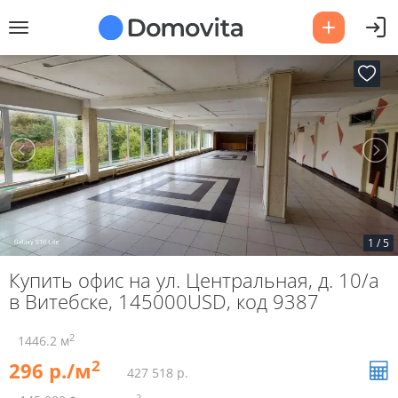
1
/
5
Купить офис на ул. Центральная, д. 10/а
в Витебске, 145000USD, код 9387
2
1446.2 м
2
296 р./м
427 518 р.
2