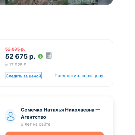
52 895
р.
52 675
р.
≈
17 925
$
Предложить свою цену
Следить за ценой
Семечко Наталья Николаевна
—
Агентство
9 лет
на сайте