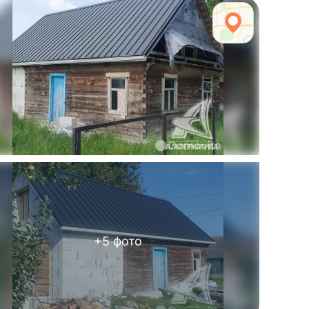
+
5
фото