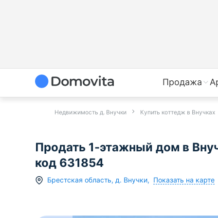
Продажа
А
Недвижимость д. Внучки
Купить коттедж в Внучках
Продать 1-этажный дом в Внуч
код 631854
Показать на карте
Брестская область
,
д.
Внучки
,