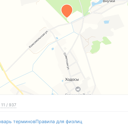
11
/
937
оварь терминов
Правила для физлиц