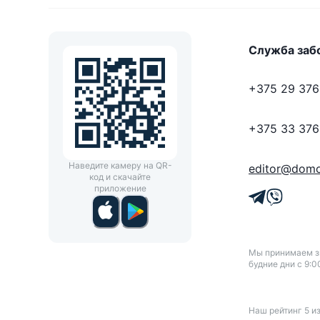
Служба заб
+375 29 376
+375 33 376
Наведите камеру на QR-
editor@domo
код и скачайте
приложение
Мы принимаем зв
будние дни с 9:0
Наш рейтинг
5
и