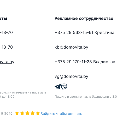
оты
Рекламное сотрудничество
-13-70
+375 29 563-15-61
Кристина
-13-70
kb@domovita.by
vita.by
+375 29 179-11-28
Владислав
vg@domovita.by
онки и отвечаем на письма в
0 до 18:00.
Пишите и звоните нам в будние дни с 8:0
Войдите чтобы оценить
з
5
(
1040
):