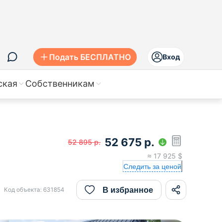
Подать БЕСПЛАТНО
Вход
ская
Собственникам
52 675
р.
52 895
р.
≈
17 925
$
Следить за ценой
В избранное
Код объекта:
631854