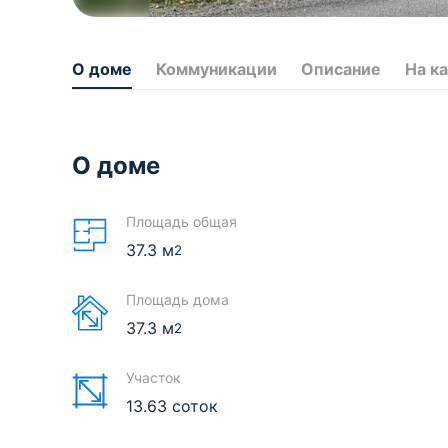
О доме
Коммуникации
Описание
На к
О доме
Площадь общая
37.3
м
2
Площадь дома
37.3
м
2
Участок
13.63 соток