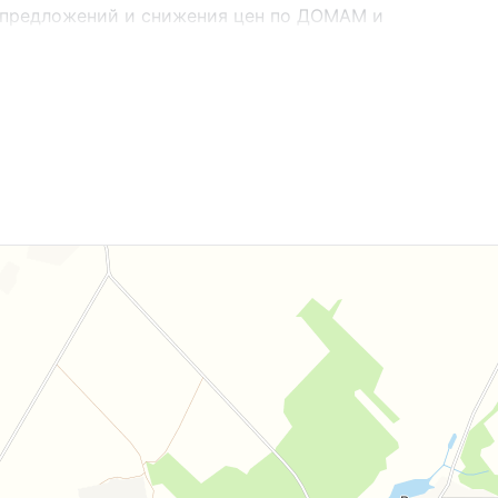
 предложений и снижения цен по ДОМАМ и
Viber или Telegram ЗАО «АЛЬТЕРНАТИВА Брест».
.2016г. Договор номер 278/1 от 12.02.2024