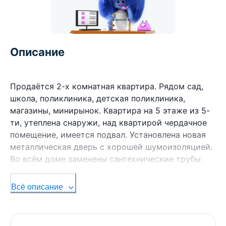
Описание
Продаётся 2-х комнатная квартира. Рядом сад,
школа, поликлиника, детская поликлиника,
магазины, минирынок. Квартира на 5 этаже из 5-
ти, утеплена снаружи, над квартирой чердачное
помещение, имеется подвал. Установлена новая
металлическая дверь с хорошей шумоизоляцией.
Во всём доме заменены сантехнические трубы
(вода, канализация), также заменена электро-
проводка (медная) и счётчики. Все вопросы по
Всё описание
телефону. Торг реальному покупателю!