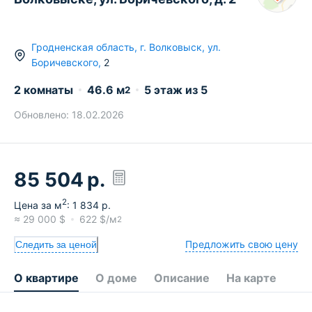
Гродненская область
,
г.
Волковыск
,
ул.
Боричевского
,
2
2 комнаты
46.6
м
5
этаж из
5
2
Обновлено:
18.02.2026
85 504
р.
2
Цена за м
:
1 834
р.
≈
29 000
$
622
$/м
2
Предложить свою цену
Следить за ценой
О квартире
О доме
Описание
На карте