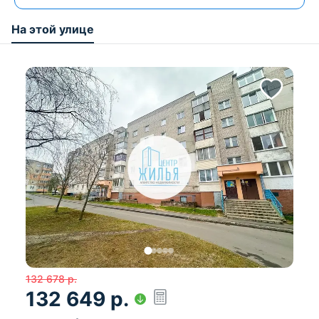
На этой улице
132 678
р.
132 649
р.