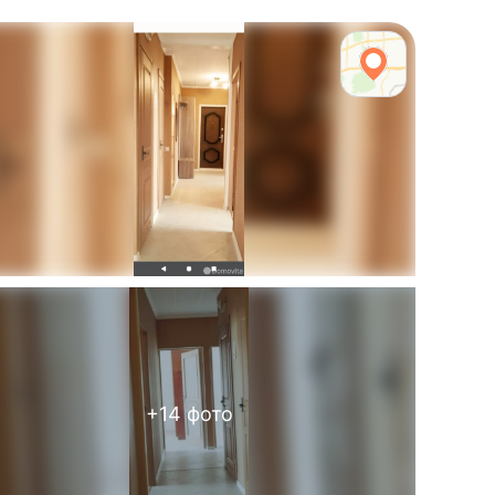
+
14
фото