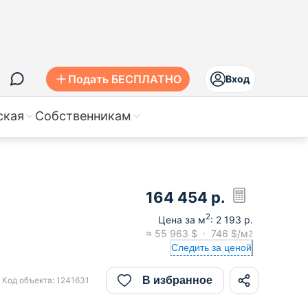
Подать БЕСПЛАТНО
Вход
ская
Собственникам
164 454
р.
2
Цена за м
:
2 193
р.
≈
55 963
$
746
$/м
2
Следить за ценой
В избранное
Код объекта:
1241631