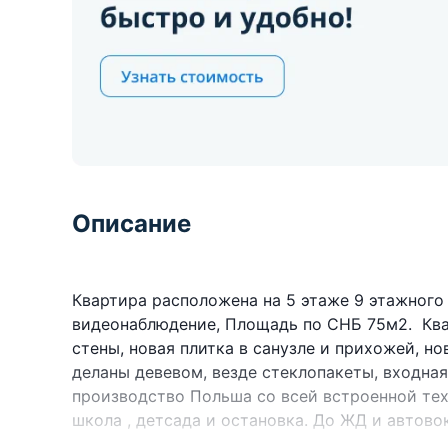
Описание
Квартира расположена на 5 этаже 9 этажного 
видеонаблюдение, Площадь по СНБ 75м2. Ква
стены, новая плитка в санузле и прихожей, но
деланы девевом, везде стеклопакеты, входная
производство Польша со всей встроенной те
школа , детсада и остановка. До ЖД и автово