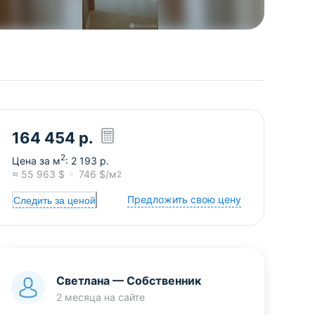
164 454
р.
2
Цена за м
:
2 193
р.
≈
55 963
$
746
$/м
2
Предложить свою цену
Следить за ценой
Светлана
—
Собственник
2 месяца
на сайте