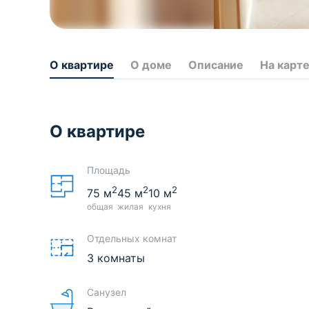
О квартире
О доме
Описание
На карт
О квартире
Площадь
2
2
2
75
м
45
м
10
м
общая
жилая
кухня
Отдельных комнат
3 комнаты
Санузел