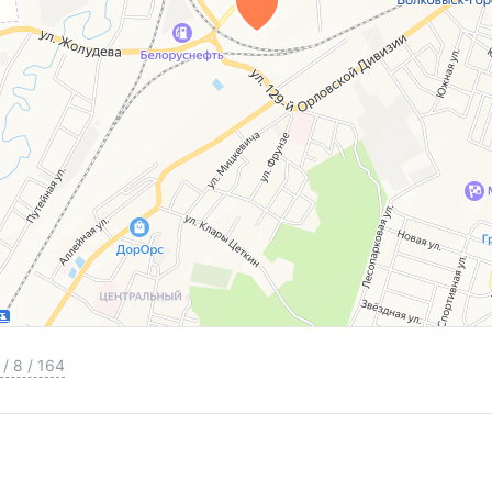
/
8
/
164