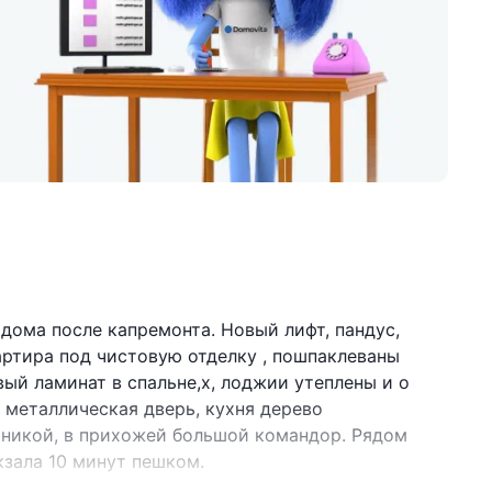
дома после капремонта. Новый лифт, пандус,
ртира под чистовую отделку , пошпаклеваны
вый ламинат в спальне,х, лоджии утеплены и о
 металлическая дверь, кухня дерево
хникой, в прихожей большой командор. Рядом
кзала 10 минут пешком.