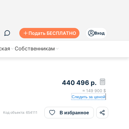
Подать БЕСПЛАТНО
Вход
ская
Собственникам
440 496
р.
≈
149 900
$
Следить за ценой
В избранное
Код объекта:
654111