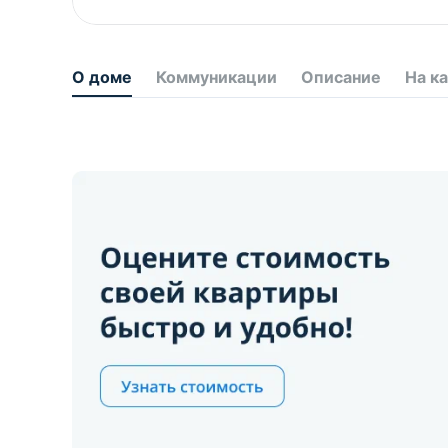
О доме
Коммуникации
Описание
На к