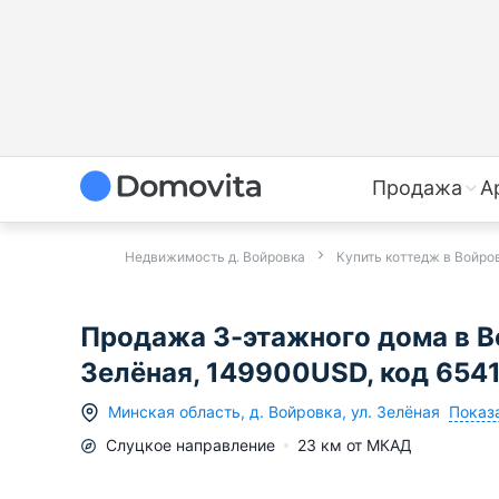
Продажа
А
Недвижимость д. Войровка
Купить коттедж в Войро
Продажа 3-этажного дома в В
Зелёная, 149900USD, код 6541
Показа
Минская область
,
д.
Войровка
,
ул. Зелёная
Слуцкое
направление
23
км от МКАД