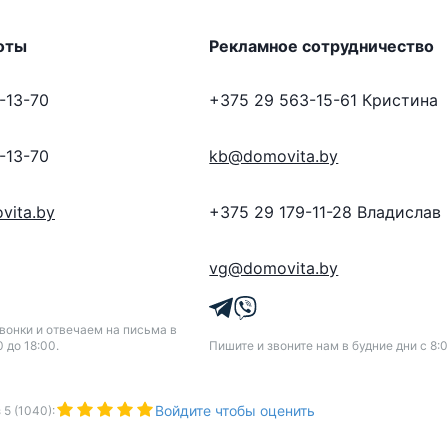
оты
Рекламное сотрудничество
-13-70
+375 29 563-15-61
Кристина
-13-70
kb@domovita.by
vita.by
+375 29 179-11-28
Владислав
vg@domovita.by
онки и отвечаем на письма в
0 до 18:00.
Пишите и звоните нам в будние дни с 8:0
Войдите чтобы оценить
з
5
(
1040
):