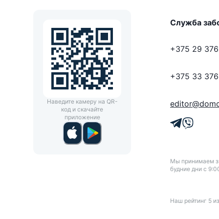
Служба заб
+375 29 376
+375 33 376
Наведите камеру на QR-
editor@domo
код и скачайте
приложение
Мы принимаем зв
будние дни с 9:0
Наш рейтинг
5
и