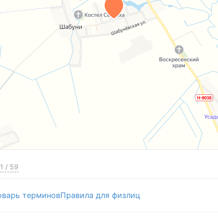
1
/
59
оварь терминов
Правила для физлиц