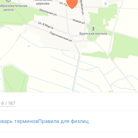
6
/
167
оварь терминов
Правила для физлиц