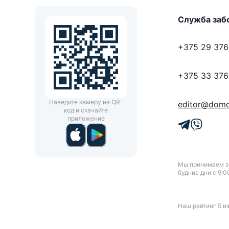
Служба заб
+375 29 376
+375 33 376
Наведите камеру на QR-
editor@domo
код и скачайте
приложение
Мы принимаем зв
будние дни с 9:0
Наш рейтинг
5
и