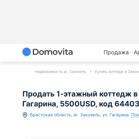
Продажа
А
Недвижимость аг. Закозель
Купить коттедж в Закоз
Продать 1-этажный коттедж в 
Гагарина, 5500USD, код 6440
Пок
Брестская область
,
аг.
Закозель
,
ул. Гагарина