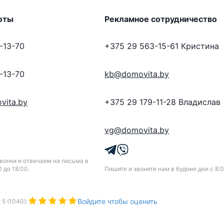
оты
Рекламное сотрудничество
-13-70
+375 29 563-15-61
Кристина
-13-70
kb@domovita.by
vita.by
+375 29 179-11-28
Владислав
vg@domovita.by
онки и отвечаем на письма в
0 до 18:00.
Пишите и звоните нам в будние дни с 8:0
Войдите чтобы оценить
з
5
(
1040
):