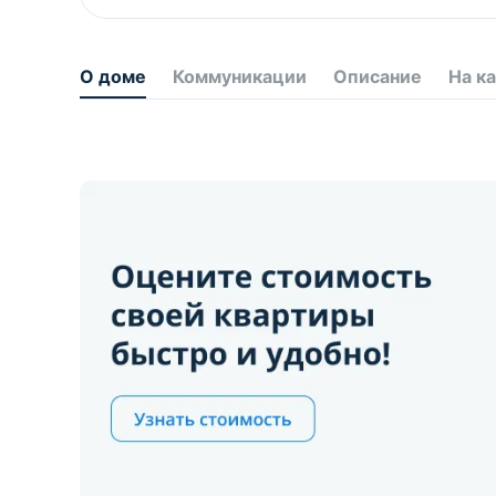
О доме
Коммуникации
Описание
На к