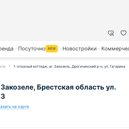
ренда
Посуточно
Новостройки
Коммерче
NEW
еле
1-этажный коттедж, аг. Закозель, Дрогичинский р-н, ул. Гагарина
Закозеле, Брестская область ул.
33
азать на карте