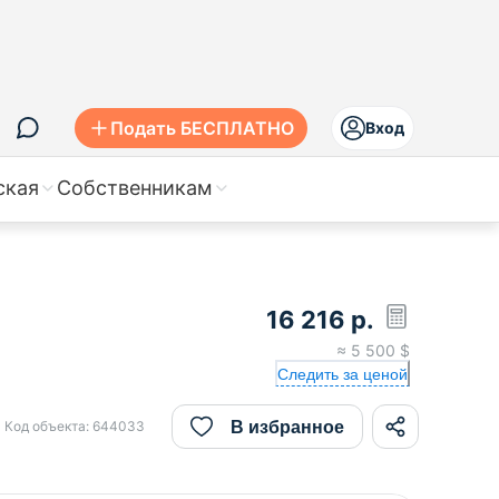
Подать БЕСПЛАТНО
Вход
ская
Собственникам
16 216
р.
≈
5 500
$
Следить за ценой
В избранное
Код объекта:
644033