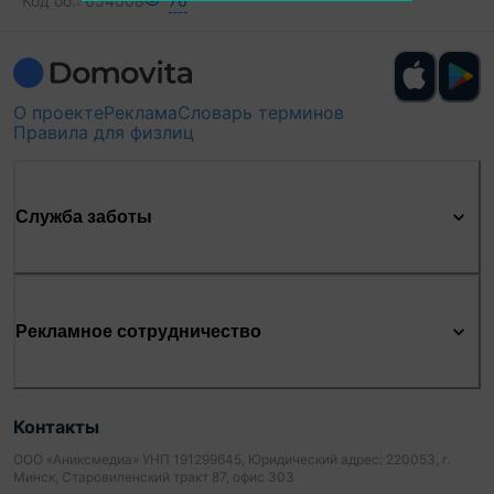
Код об.:
654008
76
О проекте
Реклама
Словарь терминов
Правила для физлиц
Служба заботы
Рекламное сотрудничество
Контакты
ООО «Аниксмедиа» УНП 191299645, Юридический адрес: 220053, г.
Минск, Старовиленский тракт 87, офис 303