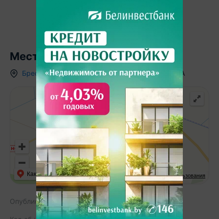
Местоположение
Брестская область
,
д.
Замошаны
,
ул. Тихая
,
9/А
Как добраться
API Карт
Условия использования
Опубликовано:
06.10.2025