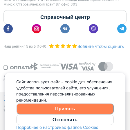
Минск, Старовиленский тракт 87, офис 303
Справочный центр
Войдите чтобы оценить
Наш рейтинг
5
из
5
(
1040
):
Сайт использует файлы cookie для обеспечения
удобства пользователей сайта, его улучшения,
предоставления персонализированных
Политика конфиденциальности,
рекомендаций.
Политика обработки файлов куки
Выбор настроек Cookies
и
© 2015 - 2026, Domovita.by. Копирование материалов допускается
Принять
только при наличии активной ссылки.
Отклонить
Подробнее о настройках файлов Cookies