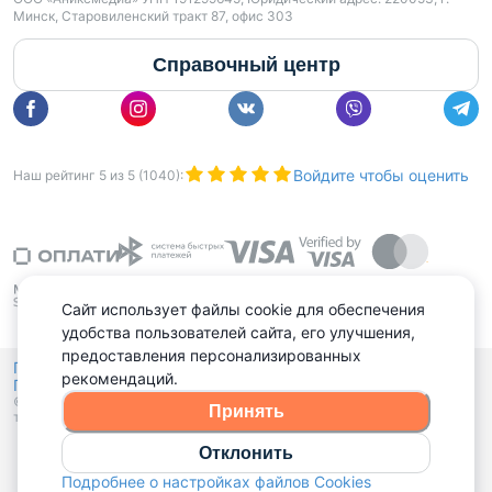
Минск, Старовиленский тракт 87, офис 303
Справочный центр
Войдите чтобы оценить
Наш рейтинг
5
из
5
(
1040
):
Сайт использует файлы cookie для обеспечения
удобства пользователей сайта, его улучшения,
предоставления персонализированных
Политика конфиденциальности,
рекомендаций.
Политика обработки файлов куки
Выбор настроек Cookies
и
© 2015 - 2026, Domovita.by. Копирование материалов допускается
Принять
только при наличии активной ссылки.
Отклонить
Подробнее о настройках файлов Cookies