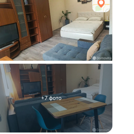
+
7
фото