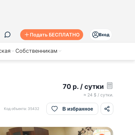
Подать БЕСПЛАТНО
Вход
ская
Собственникам
4
70
р.
/ сутки
≈
24
$ / сутки.
В избранное
Код объекта:
35432