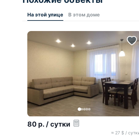
На этой улице
В этом доме
80
р.
/ сутки
≈
27
$ / сутк