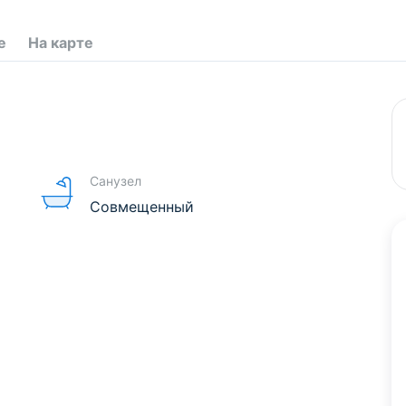
е
На карте
Санузел
Совмещенный