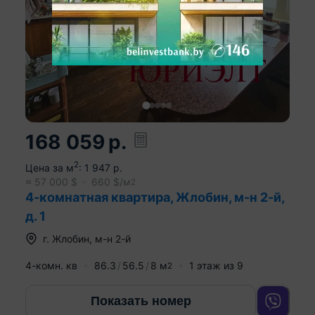
168 059
р.
2
Цена за м
:
1 947
р.
≈
57 000
$
660
$/м
2
4-комнатная квартира, Жлобин, м-н 2-й,
д. 1
г.
Жлобин
,
м-н 2-й
4-комн. кв
86.3
56.5
8
м
1
этаж из
9
2
Показать номер