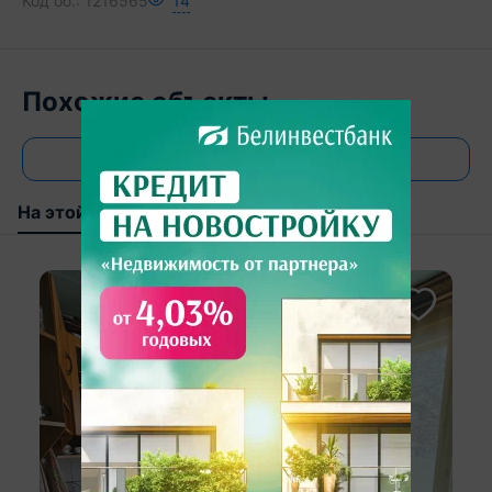
Код об.:
1216565
14
Похожие объекты
Все объявления
На этой улице