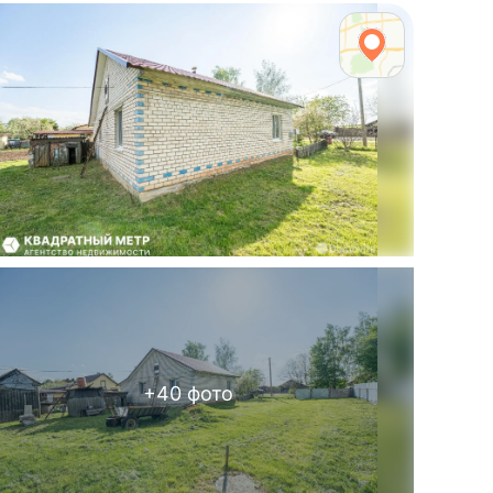
+
40
фото