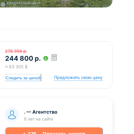
278 356
р.
244 800
р.
≈
83 305
$
Предложить свою цену
Следить за ценой
.
—
Агентство
9 лет
на сайте
+ 375... Показать номер