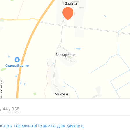
ная квартира в своём доме.
блоки, обложенные кирпичем, крыша —
.
/
44
/
335
ая печь
(резервный вариант), печка с лежанкой,
щи
оварь терминов
Правила для физлиц