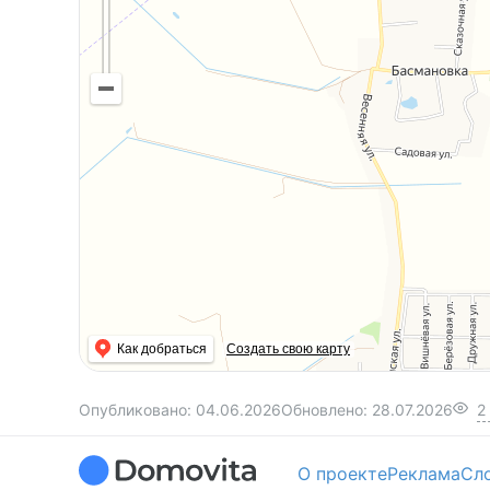
Параметры дома
Общая площадь
— 83,0 м2
Жилая площадь
— 68,1 м2
о сути, это полноценная просторная 3-комнат
Год постройки
— 1992
Конструкция
: бетонный фундамент, стены — 
металлочерепица, окна ПВХ, полы деревянные
Как добраться
Создать свою карту
Коммуникации
Опубликовано:
04.06.2026
Обновлено:
28.07.2026
2
отопление — газовый котёл +
функционирующ
с духовкой и кругами, для приготовления пи
О проекте
Реклама
Сл