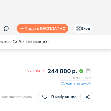
Подать БЕСПЛАТНО
Вход
ская
Собственникам
244 800
р.
278 356
р.
≈
83 305
$
Следить за ценой
В избранное
Код объекта:
659910