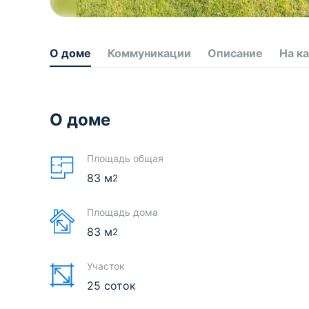
О доме
Коммуникации
Описание
На к
О доме
Площадь общая
83
м
2
Площадь дома
83
м
2
Участок
25 соток