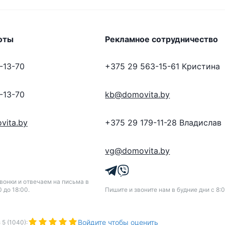
оты
Рекламное сотрудничество
-13-70
+375 29 563-15-61
Кристина
-13-70
kb@domovita.by
vita.by
+375 29 179-11-28
Владислав
ва
vg@domovita.by
бые сельскохозяйственные идеи.
онки и отвечаем на письма в
ши
0 до 18:00.
Пишите и звоните нам в будние дни с 8:0
озблок / гараж — на ваш выбор)
Войдите чтобы оценить
з
5
(
1040
):