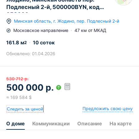
Подлесный 2-й, 500000BYN, код
658000
Минская область
,
г.
Жодино
,
пер. Подлесный 2-й
Московское
направление
47
км от МКАД
161.8
м
10 соток
2
Обновлено:
01.04.2026
530 712
р.
500 000
р.
≈
169 584
$
Предложить свою цену
Следить за ценой
О доме
Коммуникации
Описание
На карте