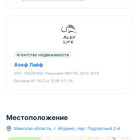
Имеется гостевой домик с отделкой из
натурального дерева, пригодный для проживания
и навес для машин.
Отличный вариант для тех, кто любит жить
подальше от городской суеты, но не готов
жертвовать комфортом.
Агентство недвижимости
Алеф Лайф
УНП:
193291493
Лицензия:
МЮ РБ, 29.10.2019
Договор №:
14/2 от 2026-03-26
Местоположение
Минская область
,
г.
Жодино
,
пер. Подлесный 2-й