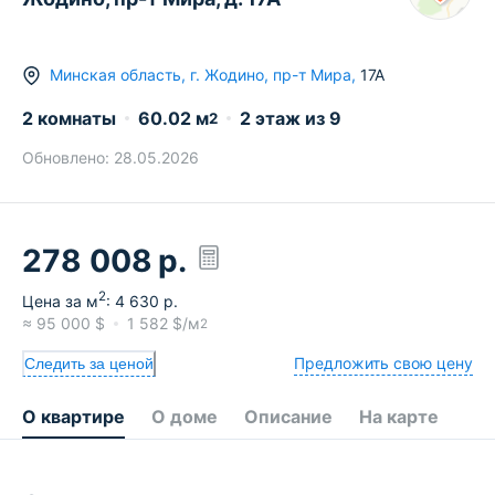
Минская область
,
г.
Жодино
,
пр-т Мира
,
17А
2 комнаты
60.02
м
2
этаж из
9
2
Обновлено:
28.05.2026
278 008
р.
2
Цена за м
:
4 630
р.
≈
95 000
$
1 582
$/м
2
Предложить свою цену
Следить за ценой
О квартире
О доме
Описание
На карте