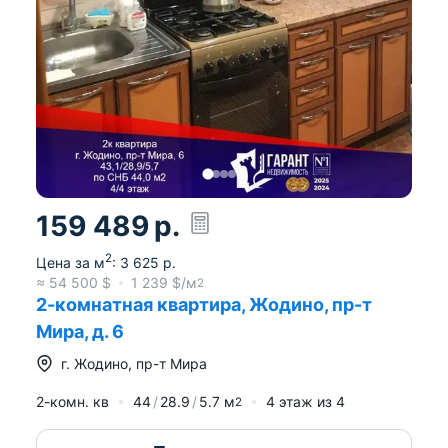
159 489
р.
2
Цена за м
:
3 625
р.
≈
54 500
$
1 239
$/м
2
2-комнатная квартира, Жодино, пр-т
Мира, д. 6
г.
Жодино
,
пр-т Мира
2-комн. кв
44
28.9
5.7
м
4
этаж из
4
2