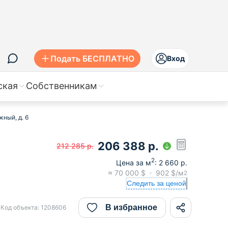
Подать БЕСПЛАТНО
Вход
ская
Собственникам
ный, д. 6
206 388
р.
212 285
р.
2
Цена за м
:
2 660
р.
≈
70 000
$
902
$/м
2
Следить за ценой
В избранное
Код объекта:
1208606