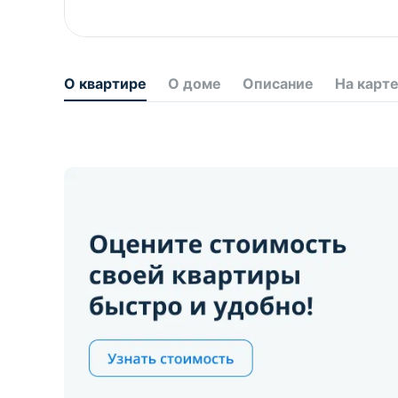
О квартире
О доме
Описание
На карт