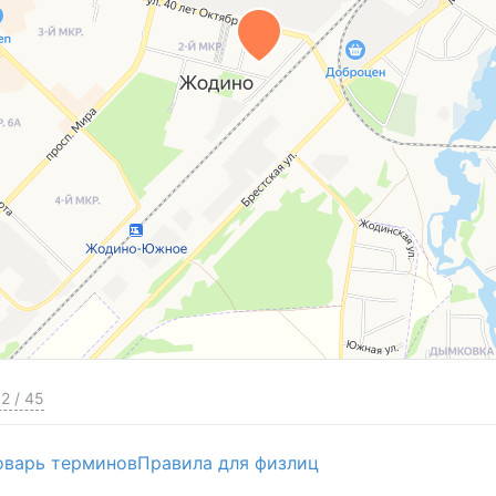
2
/
45
оварь терминов
Правила для физлиц