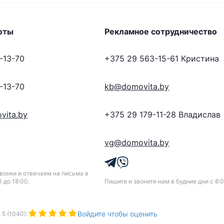
оты
Рекламное сотрудничество
-13-70
+375 29 563-15-61
Кристина
-13-70
kb@domovita.by
vita.by
+375 29 179-11-28
Владислав
vg@domovita.by
онки и отвечаем на письма в
0 до 18:00.
Пишите и звоните нам в будние дни с 8:0
Войдите чтобы оценить
з
5
(
1040
):