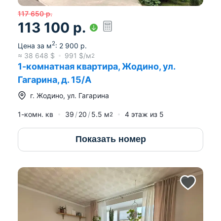
117 650
р.
113 100
р.
2
Цена за м
:
2 900
р.
≈
38 648
$
991
$/м
2
1-комнатная квартира, Жодино, ул.
Гагарина, д. 15/А
г.
Жодино
,
ул. Гагарина
1-комн. кв
39
20
5.5
м
4
этаж из
5
2
Показать номер