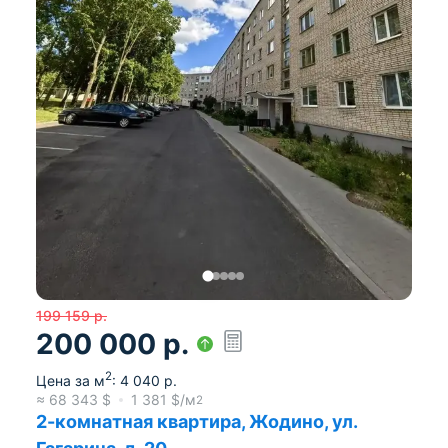
199 159
р.
200 000
р.
2
Цена за м
:
4 040
р.
≈
68 343
$
1 381
$/м
2
2-комнатная квартира, Жодино, ул.