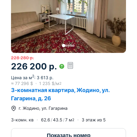
228 280
р.
226 200
р.
2
Цена за м
:
3 613
р.
≈
77 296
$
1 235
$/м
2
3-комнатная квартира, Жодино, ул.
Гагарина, д. 26
г.
Жодино
,
ул. Гагарина
3-комн. кв
62.6
43.5
7
м
3
этаж из
5
2
Показать номер