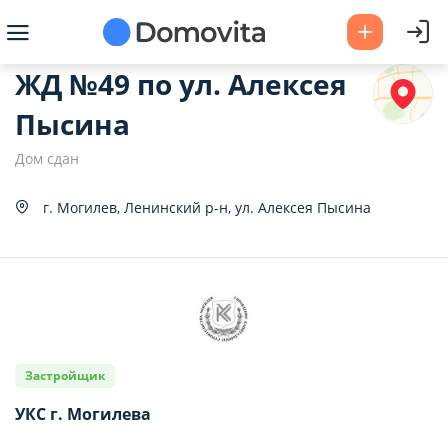
2
а за м
, р.
ЖД №49 по ул. Алексея
Пысина
2
ая площадь, м
Дом сдан
г. Могилев, Ленинский р-н, ул. Алексея Пысина
2
ая, м
Застройщик
2
ня, м
УКС г. Могилева