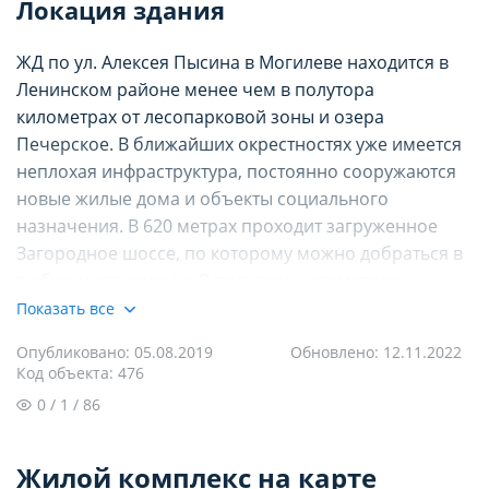
Локация здания
ЖД по ул. Алексея Пысина в Могилеве находится в
Ленинском районе менее чем в полутора
километрах от лесопарковой зоны и озера
Печерское. В ближайших окрестностях уже имеется
неплохая инфраструктура, постоянно сооружаются
новые жилые дома и объекты социального
НАСТРОЙТЕ ПАРАМЕТРЫ
НАСТРОЙТЕ ПАРАМЕТРЫ
назначения. В 620 метрах проходит загруженное
Загородное шоссе, по которому можно добраться в
ИСПОЛЬЗОВАНИЯ ФАЙЛОВ
ИСПОЛЬЗОВАНИЯ ФАЙЛОВ
любую часть города. В полутора километрах
Опишите проблему
проходит железная дорога.
Показать все
COOKIE
COOKIE
Опубликовано: 05.08.2019
Обновлено: 12.11.2022
Что находится рядом
Код объекта: 476
Вы можете настроить использование
Вы можете настроить использование
0 / 1 / 86
каждого типа файлов cookie, за
каждого типа файлов cookie, за
Ближайший продуктовый супермаркет находится в
исключением типа «технические/
исключением типа «технические/
одиннадцати минутах ходьбы, а всего в 500 метрах
Жилой комплекс на карте
есть крупный торговый центр. На расстоянии одного
функциональные (обязательные) cookie»,
функциональные (обязательные) cookie»,