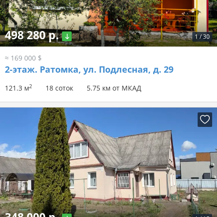
498 280 р.
1
/
30
≈ 169 000 $
2-этаж.
Ратомка, ул. Подлесная, д. 29
2
121.3 м
18 соток
5.75 км от МКАД