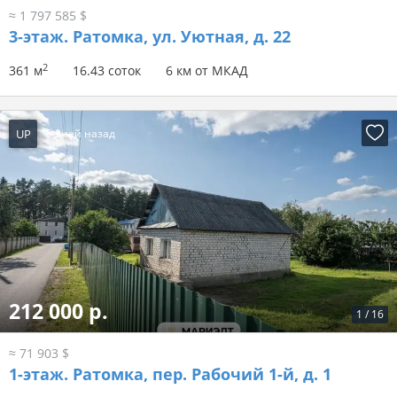
≈ 1 797 585 $
3-этаж.
Ратомка, ул. Уютная, д. 22
2
361 м
16.43 соток
6 км от МКАД
UP
5 дней назад
212 000 р.
1
/
16
≈ 71 903 $
1-этаж.
Ратомка, пер. Рабочий 1-й, д. 1