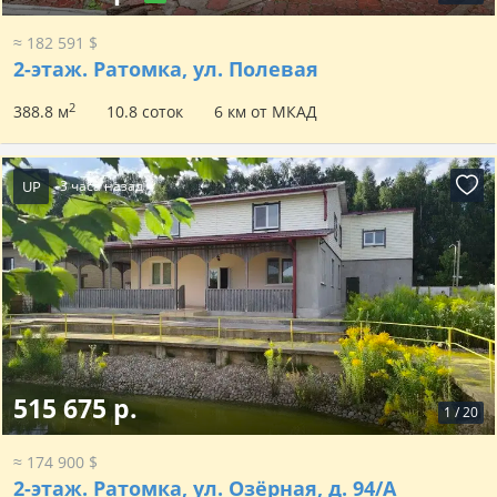
≈ 182 591 $
2-этаж.
Ратомка, ул. Полевая
2
388.8 м
10.8 соток
6 км от МКАД
UP
3 часа назад
515 675 р.
1
/
20
≈ 174 900 $
2-этаж.
Ратомка, ул. Озёрная, д. 94/А