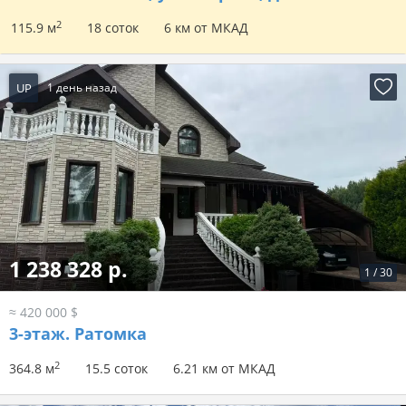
2
115.9 м
18 соток
6 км от МКАД
UP
1 день назад
1 238 328 р.
1
/
30
≈ 420 000 $
3-этаж.
Ратомка
2
364.8 м
15.5 соток
6.21 км от МКАД