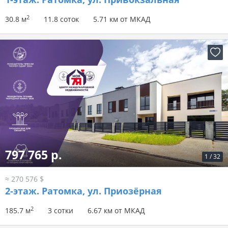
2
30.8 м
11.8 соток
5.71 км от МКАД
797 765 р.
1
/
32
≈ 270 576 $
2-этаж.
Ратомка, ул. Приозёрная
2
185.7 м
3 сотки
6.67 км от МКАД