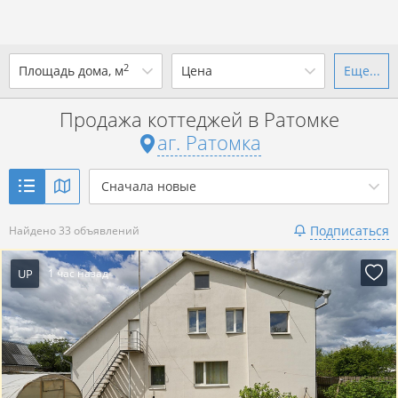
2
Площадь дома, м
Цена
Еще...
Ваш город -
аг. Ратомка
?
Продажа коттеджей в Ратомке
от
до
от
до
аг. Ратомка
Да
Выбрать город
р. за всё
Сначала новые
Показать 33 объявления
Подписаться
Найдено 33 объявлений
Показать 33 объявления
UP
1 час назад