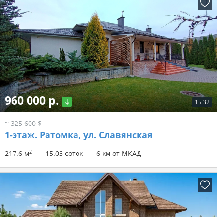
960 000 р.
1
/
32
≈ 325 600 $
1-этаж.
Ратомка, ул. Славянская
2
217.6 м
15.03 соток
6 км от МКАД