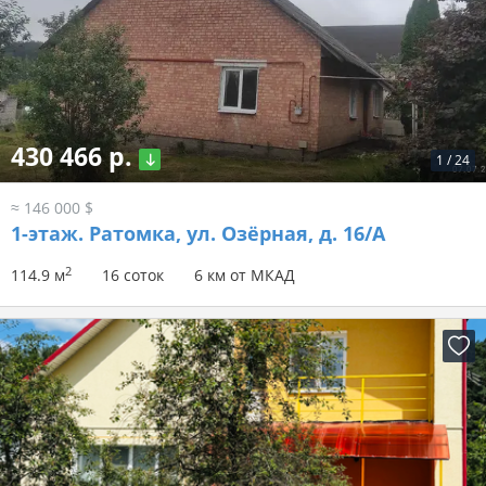
430 466 р.
1
/
24
≈ 146 000 $
1-этаж.
Ратомка, ул. Озёрная, д. 16/А
2
114.9 м
16 соток
6 км от МКАД