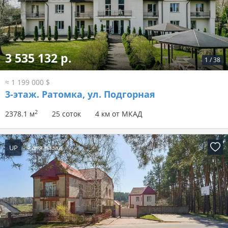
3 535 132 р.
1
/
38
≈ 1 199 000 $
3-этаж.
Ратомка, ул. Подгорная
2
2378.1 м
25 соток
4 км от МКАД
UP
4 дня назад