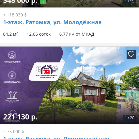
348 000 р.
1
/
15
≈ 118 030 $
1-этаж.
Ратомка, ул. Молодёжная
2
84.2 м
12.66 соток
6.77 км от МКАД
221 130 р.
1
/
20
≈ 75 000 $
1-этаж.
Ратомка, ул. Привокзальная