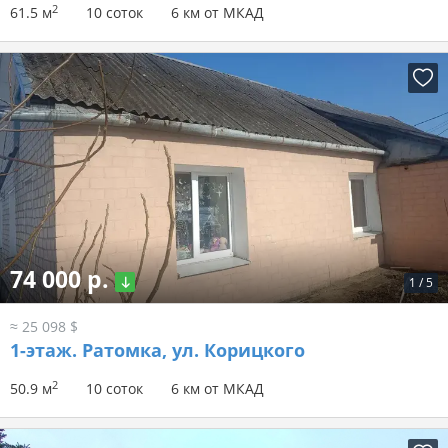
2
61.5 м
10 соток
6 км от МКАД
74 000 р.
1
/
5
≈ 25 098 $
1-этаж.
Ратомка, ул. Корицкого
2
50.9 м
10 соток
6 км от МКАД