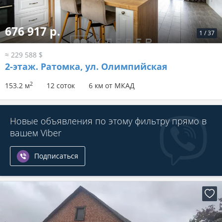
676 917 р.
1
/
37
≈ 229 588 $
2-этаж.
Ратомка, ул. Олимпийская
2
153.2 м
12 соток
6 км от МКАД
Новые объявления по этому фильтру прямо в
вашем Viber
Подписаться