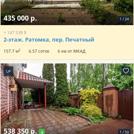
435 000 р.
1
/
24
≈ 147 538 $
2-этаж.
Ратомка, пер. Печатный
2
157.7 м
6.57 соток
6 км от МКАД
UP
1 час назад
538 350 р.
1
/
50