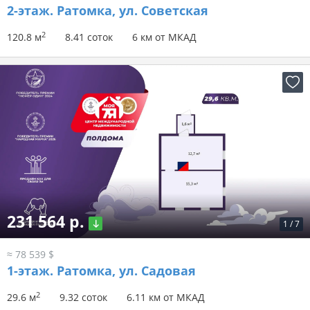
2-этаж.
Ратомка, ул. Советская
2
120.8 м
8.41 соток
6 км от МКАД
231 564 р.
1
/
7
≈ 78 539 $
1-этаж.
Ратомка, ул. Садовая
2
29.6 м
9.32 соток
6.11 км от МКАД