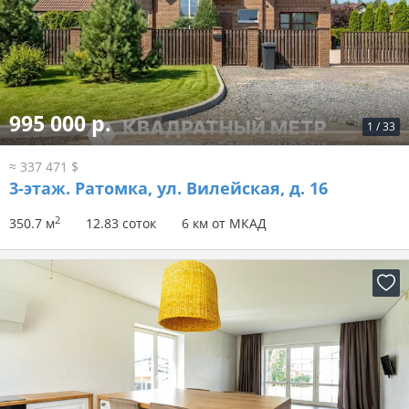
995 000 р.
1
/
33
≈ 337 471 $
3-этаж.
Ратомка, ул. Вилейская, д. 16
2
350.7 м
12.83 соток
6 км от МКАД