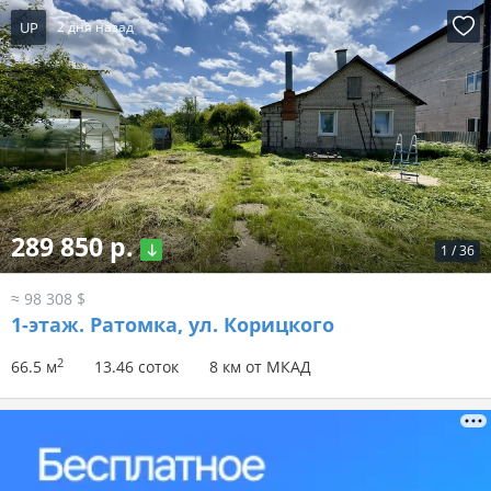
UP
2 дня назад
289 850 р.
1
/
36
≈ 98 308 $
1-этаж.
Ратомка, ул. Корицкого
2
66.5 м
13.46 соток
8 км от МКАД