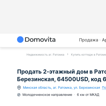
Продажа
А
Недвижимость аг. Ратомка
Купить коттедж в Ратом
Продать 2-этажный дом в Рато
Березинская, 64500USD, код 
По
Минская область
,
аг.
Ратомка
,
ул. Березинская
Молодечненское
направление
6
км от МКАД