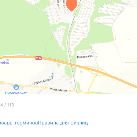
4
/
113
оварь терминов
Правила для физлиц