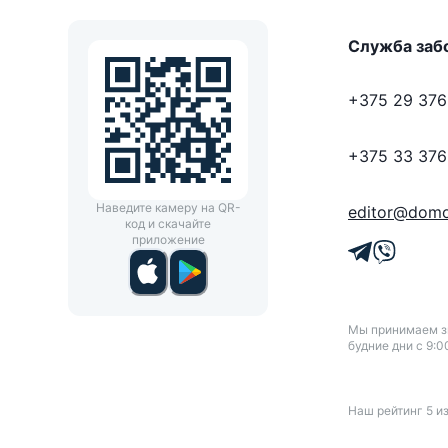
Служба заб
+375 29 376
+375 33 376
Наведите камеру на QR-
editor@domo
код и скачайте
приложение
Мы принимаем зв
будние дни с 9:0
Наш рейтинг
5
и