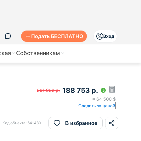
Подать БЕСПЛАТНО
Вход
ская
Собственникам
188 753
р.
201 922
р.
≈
64 500
$
Следить за ценой
В избранное
Код объекта:
641489