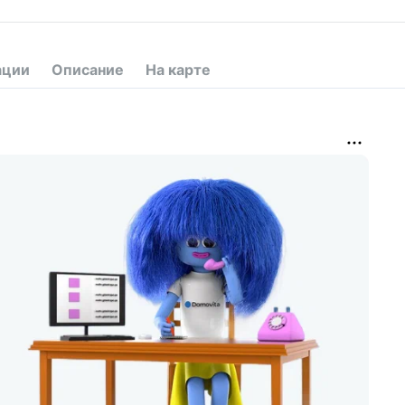
ации
Описание
На карте