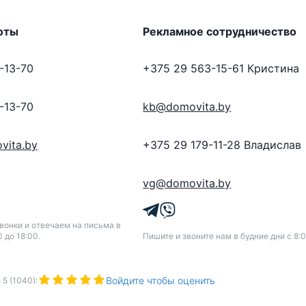
оты
Рекламное сотрудничество
-13-70
+375 29 563-15-61
Кристина
-13-70
kb@domovita.by
vita.by
+375 29 179-11-28
Владислав
vg@domovita.by
онки и отвечаем на письма в
0 до 18:00.
Пишите и звоните нам в будние дни с 8:0
Войдите чтобы оценить
з
5
(
1040
):