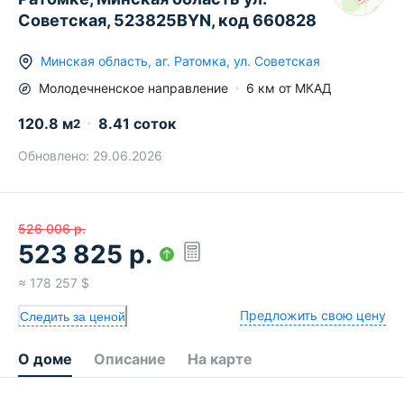
Советская, 523825BYN, код 660828
Минская область
,
аг.
Ратомка
,
ул. Советская
Молодечненское
направление
6
км от МКАД
120.8
м
8.41 соток
2
Обновлено:
29.06.2026
526 006
р.
523 825
р.
≈
178 257
$
Предложить свою цену
Следить за ценой
О доме
Описание
На карте