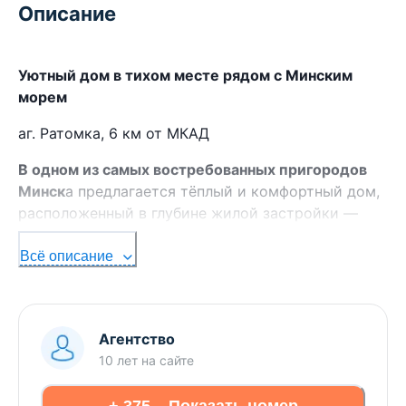
Описание
Уютный дом в тихом месте рядом с Минским
морем
аг. Ратомка, 6 км от МКАД
В одном из самых востребованных пригородов
Минск
а предлагается тёплый и комфортный дом,
расположенный в глубине жилой застройки —
вдали от шума дорог и городской суеты.
Всё описание
В 2015 году выполнена полная реконструкция
дома.
Дом общей площадью 120,8 м² (по СНБ),
Агентство
первоначально построен в 2002 году, и отлично
10 лет
на сайте
подходит как для постоянного проживания, так и
для загородного отдыха.
+ 375... Показать номер