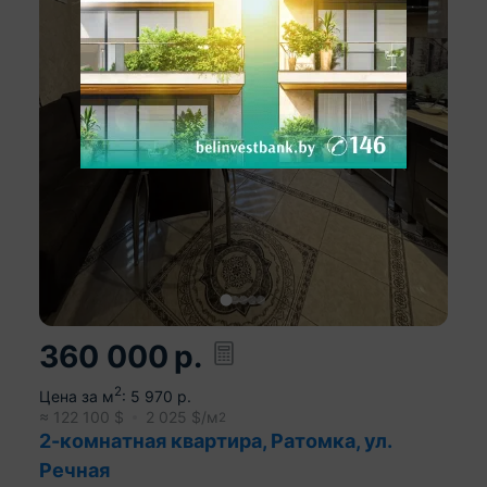
360 000
р.
2
Цена за м
:
5 970
р.
≈
122 100
$
2 025
$/м
2
2-комнатная квартира, Ратомка, ул.
Речная