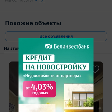
Код об.:
1050181
101
Похожие объекты
Все объявления
На этой улице