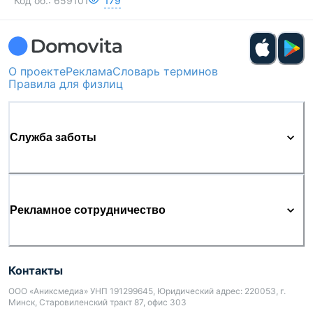
Код об.:
659101
179
О проекте
Реклама
Словарь терминов
Правила для физлиц
Служба заботы
Рекламное сотрудничество
Контакты
ООО «Аниксмедиа» УНП 191299645, Юридический адрес: 220053, г.
Минск, Старовиленский тракт 87, офис 303