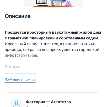
Описание
Продается просторный двухэтажный жилой дом
с грамотной планировкой и собственным садом.
Идеальный вариант для тех, кто хочет жить на
природе, сохраняя все преимущества городской
инфраструктуры.
О доме:
•
Уровни:
3 уровня (полноценный цоколь + 1 этаж
+ уютная мансарда).
Всё описание
•
Удобства:
Санузлы предусмотрены на каждом
этаже (туалет + ванна/душ).
•
Готовность:
Стены уже отштукатурены —
отличная база для вашего финишного ремонта.
Фаттория
—
Агентство
•
Коммуникации:
Свет разведен по этажам, вода