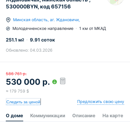
530000BYN, код 657156
Минская область
,
аг.
Ждановичи
,
Молодечненское
направление
1
км от МКАД
251.1
м
9.91 соток
2
Обновлено:
04.03.2026
586 761
р.
530 000
р.
≈
179 759
$
Предложить свою цену
Следить за ценой
О доме
Коммуникации
Описание
На карте