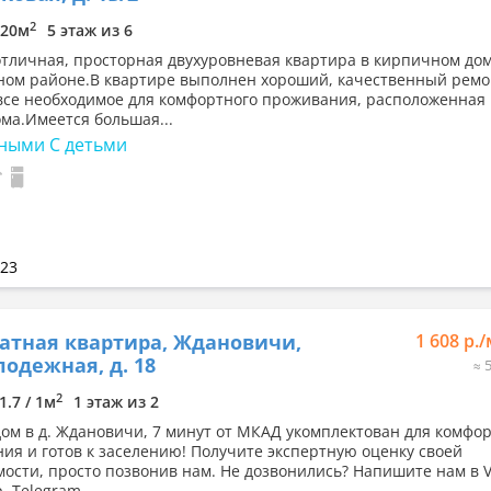
2
/ 20м
5 этаж из 6
отличная, просторная двухуровневая квартира в кирпичном дом
ном районе.В квартире выполнен хороший, качественный ремо
все необходимое для комфортного проживания, расположенная 
ома.Имеется большая...
ными С детьми
023
атная квартира, Ждановичи,
1 608 р.
лодежная, д. 18
≈ 
2
1.7 / 1м
1 этаж из 2
дом в д. Ждановичи, 7 минут от МКАД укомплектован для комфо
ия и готов к заселению! Получите экспертную оценку своей
ости, просто позвонив нам. Не дозвонились? Напишите нам в V
, Telegram.