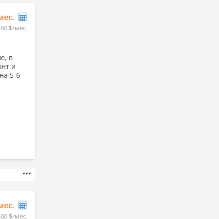
/мес.
460 $/мес.
е, в
онт и
на 5-6
/мес.
460 $/мес.