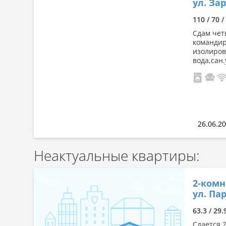
ул. Зар
Сначала дорогие
110 / 70 
По комнатности: большая →
малая
Сдам чет
командир
По комнатности: малая →
изолиров
большая
вода,сан.
По площади: большая → малая
По площади: малая → большая
26.06.2
Неактуальные квартиры:
2-комн
ул. Пар
63.3 / 29.
Сдается 