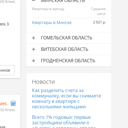
МИНСКАЯ ОБЛАСТЬ
600 $/мес.
Квартиры в аренду
Средняя
цена
Квартиры в Минске
2 021 р.
век.3
ГОМЕЛЬСКАЯ ОБЛАСТЬ
Квартиры в аренду
Средняя
ВИТЕБСКАЯ ОБЛАСТЬ
цена
Квартиры в аренду
Средняя
Квартиры в Гомеле
964 р.
ГРОДНЕНСКАЯ ОБЛАСТЬ
цена
Квартиры в аренду
Средняя
анное
Квартиры в Витебске
825 р.
цена
Новости
Квартиры в Гродно
866 р.
Как разделить счета за
коммуналку, если вы снимаете
комнату в квартире с
/мес.
несколькими жильцами
350 $/мес.
Всего 1% годовых: первые
застройщики объявили о
мая