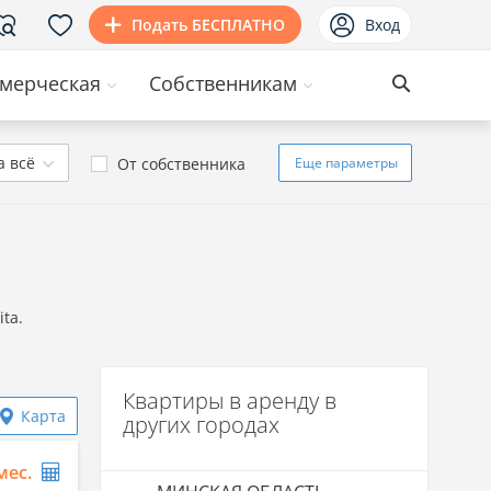
Подать БЕСПЛАТНО
Вход
мерческая
Собственникам
а всё
От собственника
Еще
параметры
ta.
Квартиры в аренду в
Карта
других городах
/мес.