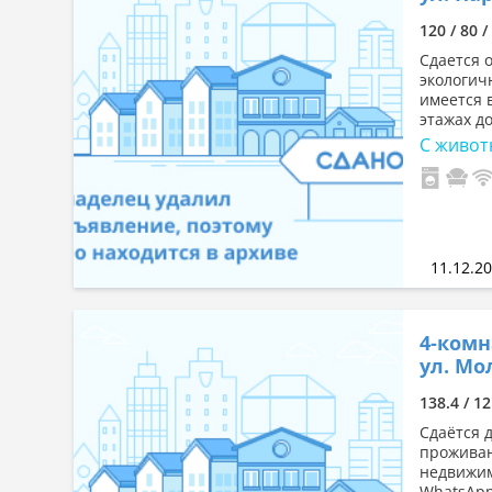
120 / 80 
Сдается 
экологич
имеется 
этажах д
С живот
11.12.2
4-комн
ул. Мо
138.4 / 12
Сдаётся 
проживан
недвижим
WhatsApp