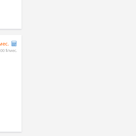
/мес.
200 $/мес.