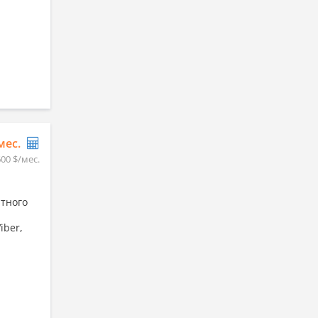
/мес.
600 $/мес.
ртного
iber,