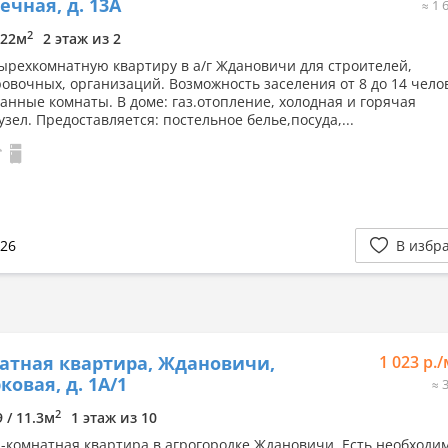
ечная, д. 13А
≈ 1 
2
/ 22м
2 этаж из 2
ырехкомнатную квартиру в а/г Ждановичи для строителей,
овочных, организаций. Возможность заселения от 8 до 14 чело
анные комнаты. В доме: газ.отопление, холодная и горячая
узел. Предоставляется: постельное белье,посуда,...
026
В избр
атная квартира, Ждановичи,
1 023 р.
ковая, д. 1А/1
≈ 
2
9 / 11.3м
1 этаж из 10
2-комнатная квартира в агрогородке Ждановичи. Есть необходи