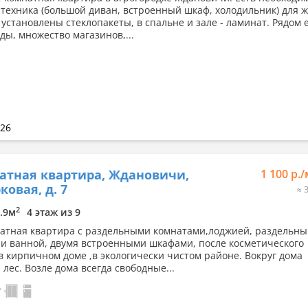
 техника (большой диван, встроенный шкаф, холодильник) для ж
 установлены стеклопакеты, в спальне и зале - ламинат. Рядом 
ды, множество магазинов,...
026
атная квартира, Ждановичи,
1 100 р.
ковая, д. 7
≈ 
2
7.9м
4 этаж из 9
атная квартира с раздельными комнатами,лоджией, раздельн
 и ванной, двумя встроенными шкафами, после косметического
в кирпичном доме ,в экологически чистом районе. Вокруг дома
лес. Возле дома всегда свободные...