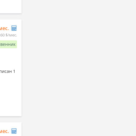
/мес.
260 $/мес.
твенник
,
писан 1
/мес.