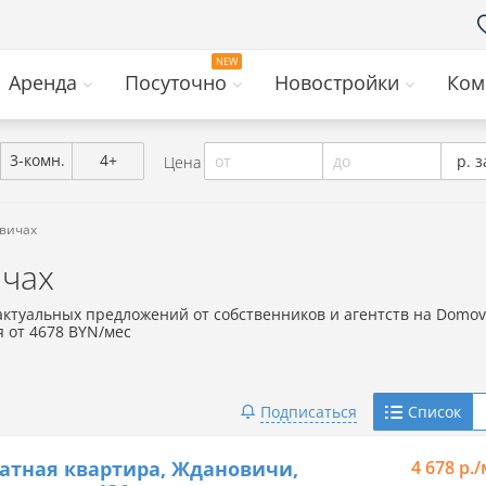
Аренда
Посуточно
Новостройки
Ком
3-комн.
4+
от
до
р. з
Цена
овичах
ичах
актуальных предложений от собственников и агентств на Domovi
 от 4678 BYN/мес
Telegram
Подписаться
Список
Viber
атная квартира, Ждановичи,
4 678 р.