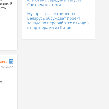
«льготе» с середины августа.
изни. В
Считаем платежи
есть
Мусор — в электричество:
Беларусь обсуждает проект
завода по переработке отходов
с партнерами из Китая
/мес.
376 $/мес.
ым