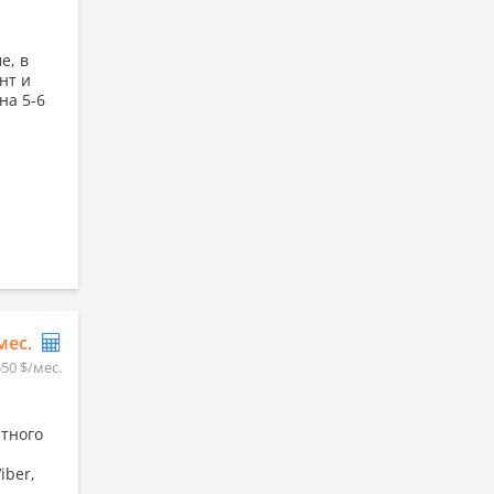
е, в
нт и
на 5-6
/мес.
550 $/мес.
ртного
iber,