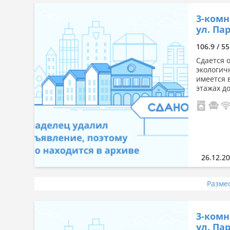
3-комн
ул. Пар
106.9 / 55
Сдается 
экологич
имеется 
этажах д
26.12.2
Разме
3-комн
ул. Пар