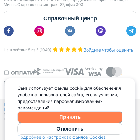
Минск, Старовиленский тракт 87, офис 303
Справочный центр
Войдите чтобы оценить
Наш рейтинг
5
из
5
(
1040
):
Сайт использует файлы cookie для обеспечения
удобства пользователей сайта, его улучшения,
предоставления персонализированных
Политика конфиденциальности,
рекомендаций.
Политика обработки файлов куки
Выбор настроек Cookies
и
© 2015 - 2026, Domovita.by. Копирование материалов допускается
Принять
только при наличии активной ссылки.
Отклонить
Подробнее о настройках файлов Cookies