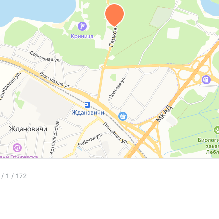
/
1
/
172