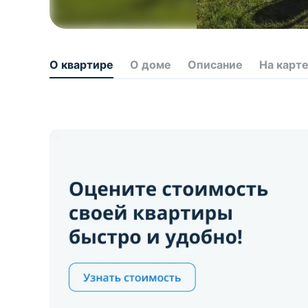
О квартире
О доме
Описание
На карт