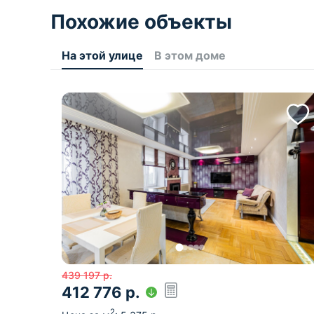
Похожие объекты
На этой улице
В этом доме
439 197
р.
412 776
р.
2