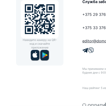
Служба заб
+375 29 376
+375 33 376
Наведите камеру на QR-
editor@domo
код и скачайте
приложение
Мы принимаем зв
будние дни с 9:0
Наш рейтинг
5
и