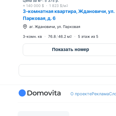
Цена за м
:
5 375
р.
≈
140 000
$
1 823
$/м
2
3-комнатная квартира, Ждановичи, ул.
Парковая, д. 6
аг.
Ждановичи
,
ул. Парковая
3-комн. кв
76.8
46.2
м
5
этаж из
5
2
Показать номер
О проекте
Реклама
Сл