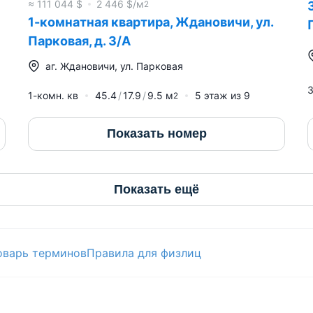
≈
111 044
$
2 446
$/м
2
1-комнатная квартира, Ждановичи, ул.
Парковая, д. 3/А
аг.
Ждановичи
,
ул. Парковая
3
1-комн. кв
45.4
17.9
9.5
м
5
этаж из
9
2
Показать номер
Показать ещё
оварь терминов
Правила для физлиц