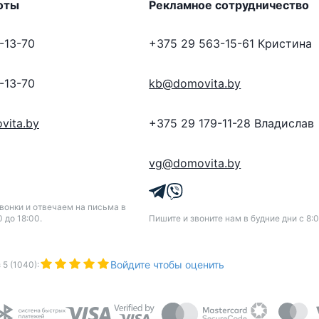
оты
Рекламное сотрудничество
-13-70
+375 29 563-15-61
Кристина
-13-70
kb@domovita.by
vita.by
+375 29 179-11-28
Владислав
vg@domovita.by
онки и отвечаем на письма в
0 до 18:00.
Пишите и звоните нам в будние дни с 8:0
Войдите чтобы оценить
з
5
(
1040
):