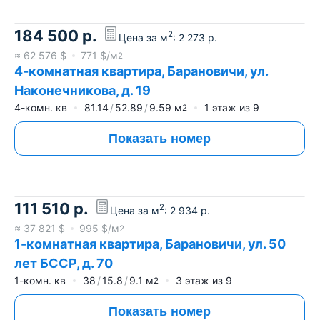
184 500
р.
2
Цена за м
:
2 273
р.
≈
62 576
$
771
$/м
2
4-комнатная квартира, Барановичи, ул.
Наконечникова, д. 19
4-комн. кв
81.14
52.89
9.59
м
1
этаж из
9
2
Показать номер
111 510
р.
2
Цена за м
:
2 934
р.
≈
37 821
$
995
$/м
2
1-комнатная квартира, Барановичи, ул. 50
лет БССР, д. 70
1-комн. кв
38
15.8
9.1
м
3
этаж из
9
2
Показать номер