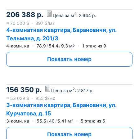
206 388
р.
2
Цена за м
:
2 644
р.
≈
70 000
$
897
$/м
2
4-комнатная квартира, Барановичи, ул.
Тельмана, д. 201/3
4-комн. кв
78.9
54.4
9.3
м
1
этаж из
9
2
Показать номер
156 350
р.
2
Цена за м
:
2 817
р.
≈
53 029
$
955
$/м
2
3-комнатная квартира, Барановичи, ул.
Курчатова, д. 15
3-комн. кв
55.5
40
5.41
м
5
этаж из
5
2
Показать номер