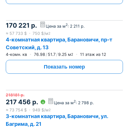
170 221
р.
2
Цена за м
:
2 211
р.
≈
57 733
$
750
$/м
2
4-комнатная квартира, Барановичи, пр-т
Советский, д. 13
4-комн. кв
76.98
51.7
9.25
м
11
этаж из
12
2
Показать номер
218181
р.
217 456
р.
2
Цена за м
:
2 798
р.
≈
73 754
$
949
$/м
2
3-комнатная квартира, Барановичи, ул.
Багрима, д. 21