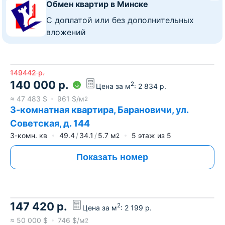
Обмен квартир в Минске
C доплатой или без дополнительных
вложений
149442
р.
140 000
р.
2
Цена за м
:
2 834
р.
≈
47 483
$
961
$/м
2
3-комнатная квартира, Барановичи, ул.
Советская, д. 144
3-комн. кв
49.4
34.1
5.7
м
5
этаж из
5
2
Показать номер
147 420
р.
2
Цена за м
:
2 199
р.
≈
50 000
$
746
$/м
2