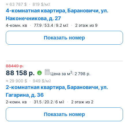
≈
63 787
$
819
$/м
2
4-комнатная квартира, Барановичи, ул.
Наконечникова, д. 27
4-комн. кв
77.9
53.4
9.2
м
2
этаж из
9
2
Показать номер
88449
р.
88 158
р.
2
Цена за м
:
2 798
р.
≈
29 900
$
949
$/м
2
2-комнатная квартира, Барановичи, ул.
Гагарина, д. 36
2-комн. кв
31.5
20.2
6
м
2
этаж из
2
2
Показать номер