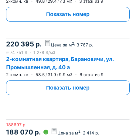
2-комн. кв
49.8
29.4
7.3
м
3
этаж из
9
2
Показать номер
220 395
р.
2
Цена за м
:
3 767
р.
≈
74 751
$
1 278
$/м
2
2-комнатная квартира, Барановичи, ул.
Промышленная, д. 40 а
2-комн. кв
58.5
31.9
9.9
м
6
этаж из
9
2
Показать номер
188697
р.
188 070
р.
2
Цена за м
:
2 414
р.