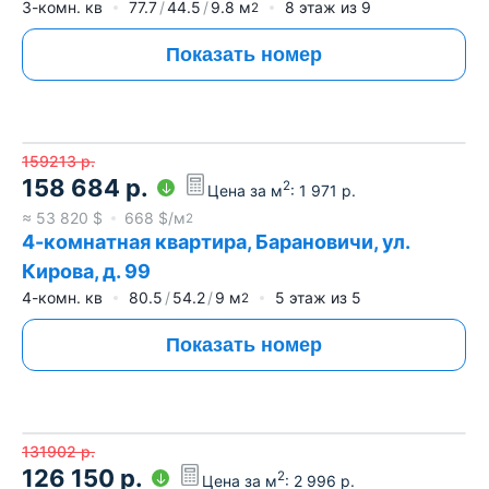
3-комн. кв
77.7
44.5
9.8
м
8
этаж из
9
2
Показать номер
159213
р.
158 684
р.
2
Цена за м
:
1 971
р.
≈
53 820
$
668
$/м
2
4-комнатная квартира, Барановичи, ул.
Кирова, д. 99
4-комн. кв
80.5
54.2
9
м
5
этаж из
5
2
Показать номер
131902
р.
126 150
р.
2
Цена за м
:
2 996
р.