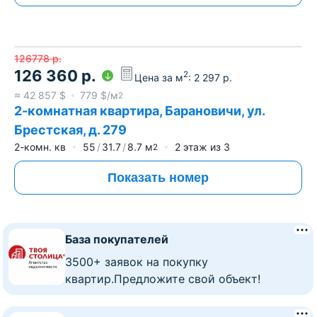
126778
р.
126 360
р.
2
Цена за м
:
2 297
р.
≈
42 857
$
779
$/м
2
2-комнатная квартира, Барановичи, ул.
Брестская, д. 279
2-комн. кв
55
31.7
8.7
м
2
этаж из
3
2
Показать номер
База покупателей
3500+ заявок на покупку
квартир.Предложите свой объект!