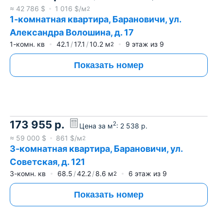
≈
42 786
$
1 016
$/м
2
1-комнатная квартира, Барановичи, ул.
Александра Волошина, д. 17
1-комн. кв
42.1
17.1
10.2
м
9
этаж из
9
2
Показать номер
173 955
р.
2
Цена за м
:
2 538
р.
≈
59 000
$
861
$/м
2
3-комнатная квартира, Барановичи, ул.
Советская, д. 121
3-комн. кв
68.5
42.2
8.6
м
6
этаж из
9
2
Показать номер