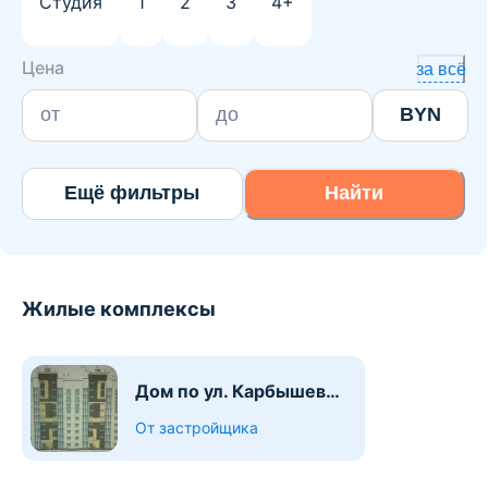
Студия
1
2
3
4+
Цена
за всё
BYN
Ещё фильтры
Найти
Жилые комплексы
Дом по ул. Карбышева,
6
От застройщика