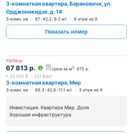
3-комнатная квартира, Барановичи, ул.
Орджоникидзе, д. 14
3-комн. кв
67
42.2
9.2
м
8
этаж из
9
2
Показать номер
73710
р.
67 813
р.
2
Цена за м
:
975
р.
≈
23 000
$
331
$/м
2
3-комнатная квартира, Мир
3-комн. кв
69.3
42.9
11.1
м
3
этаж из
4
2
Инвестиция. Квартира Мир. Доля
Хорошая инфраструктура