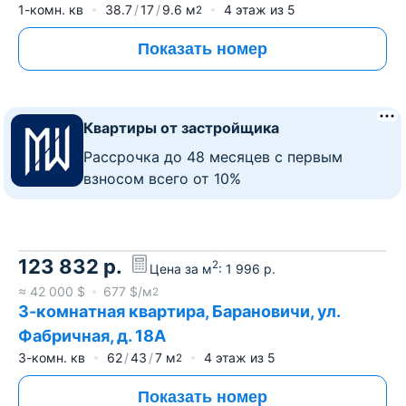
1-комн. кв
38.7
17
9.6
м
4
этаж из
5
2
Показать номер
Квартиры от застройщика
Рассрочка до 48 месяцев с первым
взносом всего от 10%
123 832
р.
2
Цена за м
:
1 996
р.
≈
42 000
$
677
$/м
2
3-комнатная квартира, Барановичи, ул.
Фабричная, д. 18А
3-комн. кв
62
43
7
м
4
этаж из
5
2
Показать номер