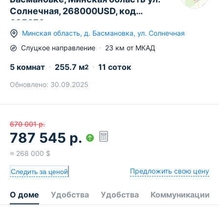
Солнечная, 268000USD, код
635070
Минская область
,
д.
Басмановка
,
ул. Солнечная
Слуцкое
направление
23
км от МКАД
5 комнат
255.7
м
11 соток
2
Обновлено:
30.09.2025
670 001
р.
787 545
р.
≈
268 000
$
Предложить свою цену
Следить за ценой
О доме
Удобства
Удобства
Коммуникации