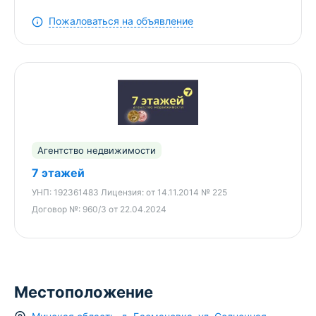
удобный подъезд. Природа и окружение: лес
Пожаловаться на объявление
рядом, приличные соседи, коттеджная застройка.
Не упустите свой шанс! Приезжайте на просмотр
и убедитесь сами в достоинствах этого
прекрасного дома! Решаем все проблемы с вашей
недвижимостью на профессиональном уровне.
Агентство недвижимости
7 этажей
УНП:
192361483
Лицензия:
от 14.11.2014 № 225
Договор №:
960/3 от 22.04.2024
Местоположение