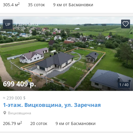
2
305.4 м
35 соток
9 км от Басмановки
UP
1 день назад
699 409 р.
1
/
40
≈ 239 000 $
1-этаж.
Вицковщина, ул. Заречная
Вицковщина
2
206.79 м
20 соток
9 км от Басмановки