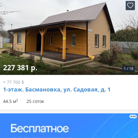
227 381 р.
1
/
18
≈ 77 700 $
1-этаж.
Басмановка, ул. Садовая, д. 1
2
44.5 м
25 соток