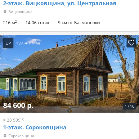
2-этаж.
Вицковщина, ул. Центральная
Вицковщина
2
216 м
14.06 соток
9 км от Басмановки
UP
1 день назад
84 600 р.
1
/
16
≈ 28 909 $
1-этаж.
Сороковщина
Сороковщина