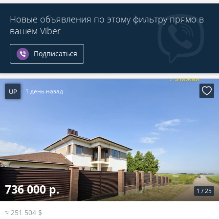
Новые объявления по этому фильтру прямо в
вашем Viber
Подписаться
UP
1 день назад
736 000 р.
1
/
25
≈ 251 504 $