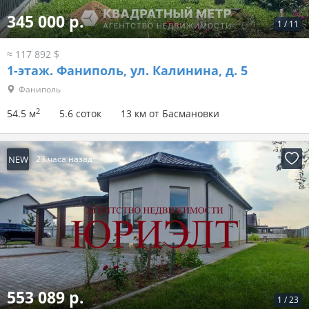
345 000 р.
1
/
11
≈ 117 892 $
1-этаж.
Фаниполь, ул. Калинина, д. 5
Фаниполь
2
54.5 м
5.6 соток
13 км от Басмановки
NEW
23 часа назад
553 089 р.
1
/
23