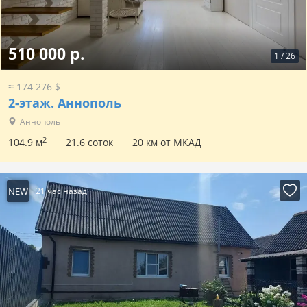
510 000 р.
1
/
26
≈ 174 276 $
2-этаж.
Аннополь
Аннополь
2
104.9 м
21.6 соток
20 км от МКАД
NEW
21 час назад