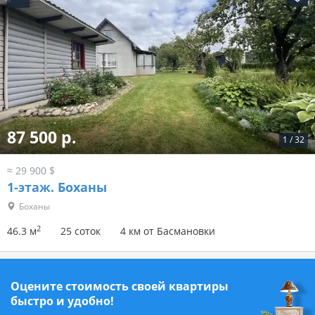
87 500 р.
1
/
32
≈ 29 900 $
1-этаж.
Боханы
Боханы
2
46.3 м
25 соток
4 км от Басмановки
Оцените стоимость своей квартиры
быстро и удобно!