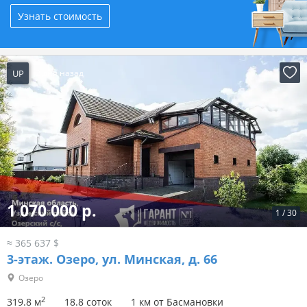
Узнать стоимость
UP
2 дня назад
1 070 000 р.
1
/
30
≈ 365 637 $
3-этаж.
Озеро, ул. Минская, д. 66
Озеро
2
319.8 м
18.8 соток
1 км от Басмановки