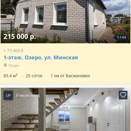
215 000 р.
1
/
44
≈ 73 469 $
1-этаж.
Озеро, ул. Минская
Озеро
2
83.4 м
25 соток
1 км от Басмановки
UP
9 часов назад