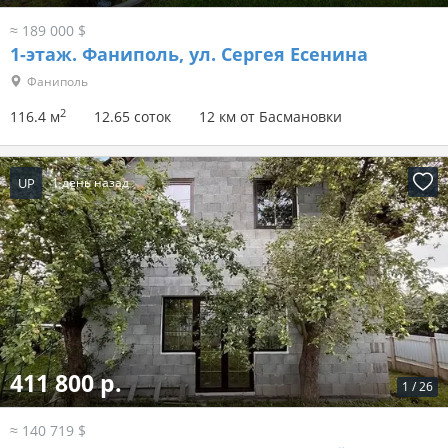
≈ 189 000 $
1-этаж.
Фаниполь, ул. Сергея Есенина
Фаниполь
2
116.4 м
12.65 соток
12 км от Басмановки
UP
1 день назад
411 800 р.
1
/
26
≈ 140 719 $