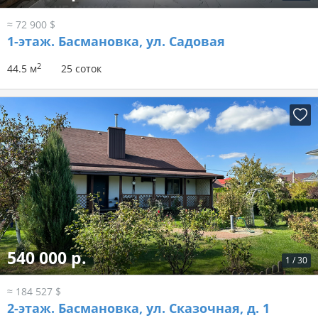
≈ 72 900 $
1-этаж.
Басмановка, ул. Садовая
2
44.5 м
25 соток
540 000 р.
1
/
30
≈ 184 527 $
2-этаж.
Басмановка, ул. Сказочная, д. 1