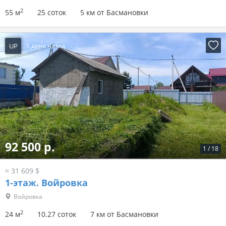
2
55 м
25 соток
5 км от Басмановки
UP
1 день назад
92 500 р.
1
/
18
≈ 31 609 $
1-этаж.
Войровка
Войровка
2
24 м
10.27 соток
7 км от Басмановки