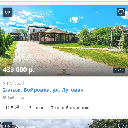
UP
1 день назад
433 000 р.
1
/
14
≈ 147 963 $
2-этаж.
Войровка, ул. Луговая
Войровка
2
111.5 м
13 соток
7 км от Басмановки
UP
2 дня назад