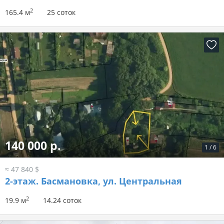
2
165.4 м
25 соток
140 000 р.
1
/
6
≈ 47 840 $
2-этаж.
Басмановка, ул. Центральная
2
19.9 м
14.24 соток