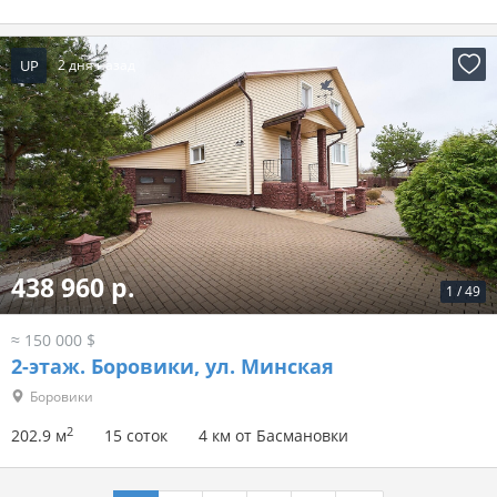
UP
2 дня назад
438 960 р.
1
/
49
≈ 150 000 $
2-этаж.
Боровики, ул. Минская
Боровики
2
202.9 м
15 соток
4 км от Басмановки