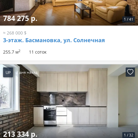
784 275 р.
1
/
41
≈ 268 000 $
3-этаж.
Басмановка, ул. Солнечная
2
255.7 м
11 соток
UP
2 дня назад
213 334 р.
1
/
32