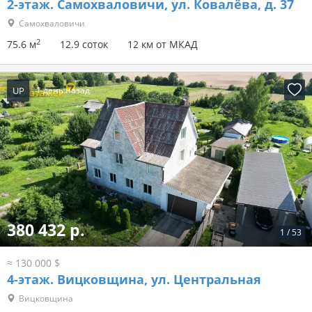
2-этаж.
Самохваловичи, ул. Ковалёва, д. 37
Самохваловичи
2
75.6 м
12.9 соток
12 км от МКАД
UP
1 день назад
380 432 р.
1
/
53
≈ 130 000 $
4-этаж.
Вицковщина, ул. Центральная
Вицковщина