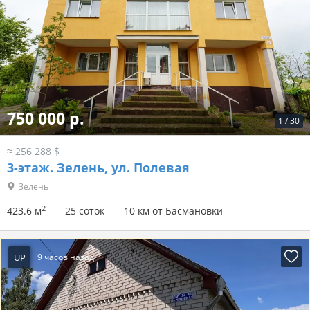
750 000 р.
1
/
30
≈ 256 288 $
3-этаж.
Зелень, ул. Полевая
Зелень
2
423.6 м
25 соток
10 км от Басмановки
UP
9 часов назад