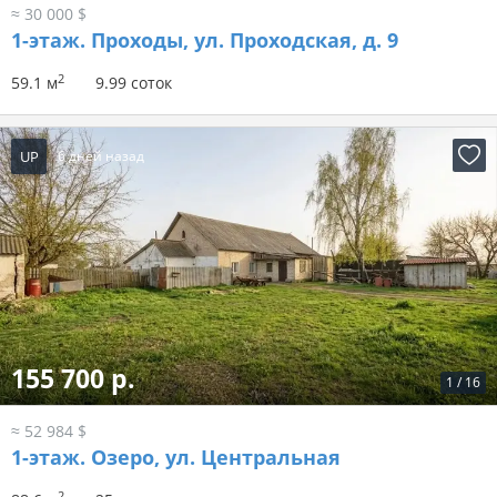
≈ 30 000 $
1-этаж.
Проходы, ул. Проходская, д. 9
2
59.1 м
9.99 соток
UP
6 дней назад
155 700 р.
1
/
16
≈ 52 984 $
1-этаж.
Озеро, ул. Центральная
2