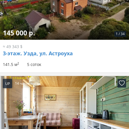
145 000 р.
1
/
34
≈ 49 343 $
3-этаж.
Узда, ул. Астроуха
2
141.5 м
5 соток
UP
14 часов назад