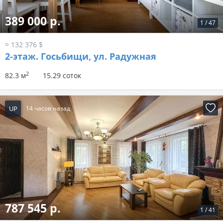
389 000 р.
1
/
47
≈ 132 376 $
2-этаж.
Госьбищи, ул. Радужная
2
82.3 м
15.29 соток
UP
14 часов назад
787 545 р.
1
/
41