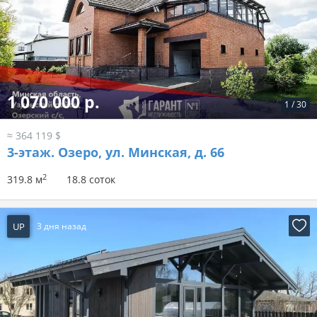
1 070 000 р.
1
/
30
≈ 364 119 $
3-этаж.
Озеро, ул. Минская, д. 66
2
319.8 м
18.8 соток
UP
3 дня назад