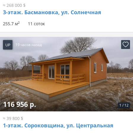
≈ 268 000 $
3-этаж.
Басмановка, ул. Солнечная
2
255.7 м
11 соток
UP
19 часов назад
116 956 р.
1
/
12
≈ 39 800 $
1-этаж.
Сороковщина, ул. Центральная