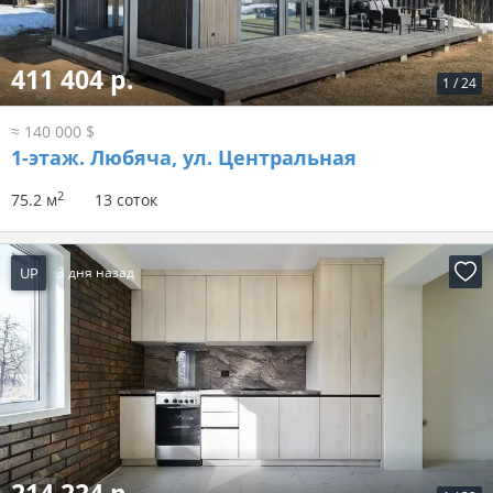
411 404 р.
1
/
24
≈ 140 000 $
1-этаж.
Любяча, ул. Центральная
2
75.2 м
13 соток
UP
3 дня назад