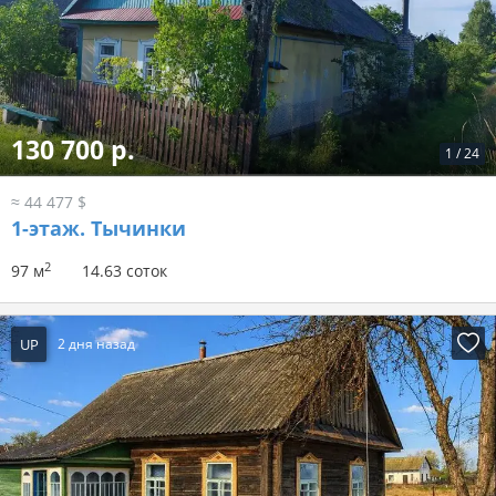
130 700 р.
1
/
24
≈ 44 477 $
1-этаж.
Тычинки
2
97 м
14.63 соток
UP
2 дня назад