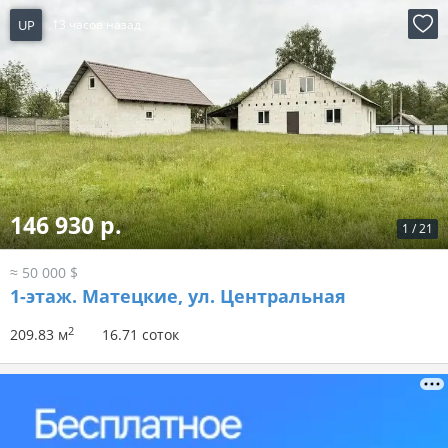
UP
13 часов назад
146 930 р.
1
/
21
≈ 50 000 $
1-этаж.
Матецкие, ул. Центральная
2
209.83 м
16.71 соток