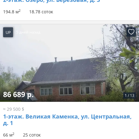
2
194.8 м
18.78 соток
UP
5 дней назад
86 689 р.
1
/
13
≈ 29 500 $
1-этаж.
Великая Каменка, ул. Центральная,
д. 1
2
66 м
25 соток