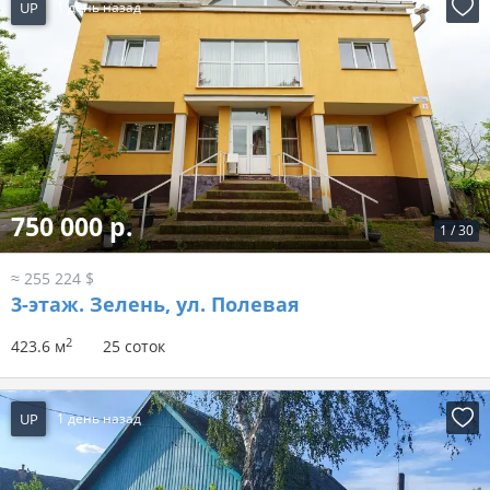
UP
1 день назад
750 000 р.
1
/
30
≈ 255 224 $
3-этаж.
Зелень, ул. Полевая
2
423.6 м
25 соток
UP
1 день назад