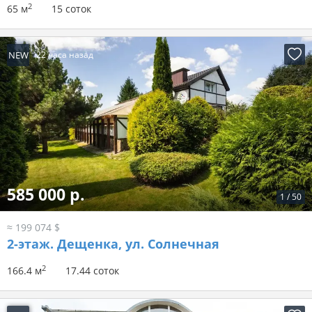
2
65 м
15 соток
NEW
22 часа назад
585 000 р.
1
/
50
≈ 199 074 $
2-этаж.
Дещенка, ул. Солнечная
2
166.4 м
17.44 соток