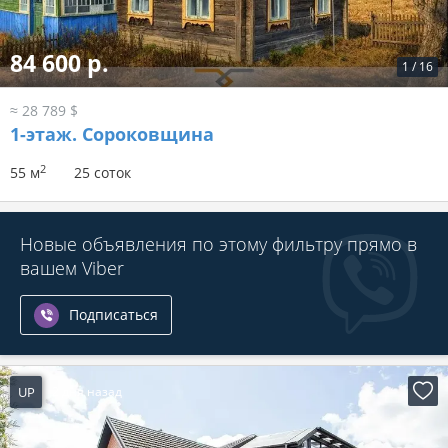
84 600 р.
1
/
16
≈ 28 789 $
1-этаж.
Сороковщина
2
55 м
25 соток
Новые объявления по этому фильтру прямо в
вашем Viber
Подписаться
UP
2 дня назад