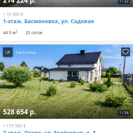
214 224 р.
1
/
32
≈ 72 900 $
1-этаж.
Басмановка, ул. Садовая
2
44.5 м
25 соток
UP
3 дня назад
528 654 р.
1
/
34
≈ 179 900 $
2-этаж.
Озеро, ул. Берёзовая, д. 3