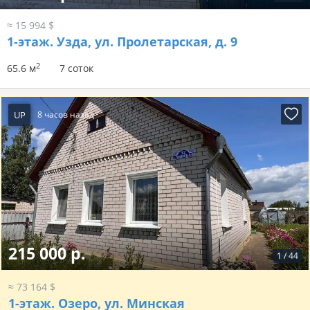
≈ 15 994 $
1-этаж.
Узда, ул. Пролетарская, д. 9
2
65.6 м
7 соток
UP
8 часов назад
215 000 р.
1
/
44
≈ 73 164 $
1-этаж.
Озеро, ул. Минская