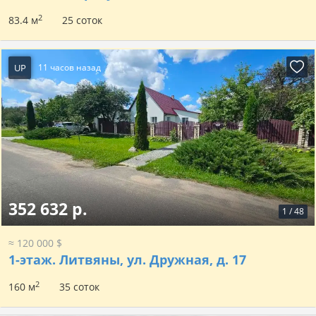
2
83.4 м
25 соток
UP
11 часов назад
352 632 р.
1
/
48
≈ 120 000 $
1-этаж.
Литвяны, ул. Дружная, д. 17
2
160 м
35 соток