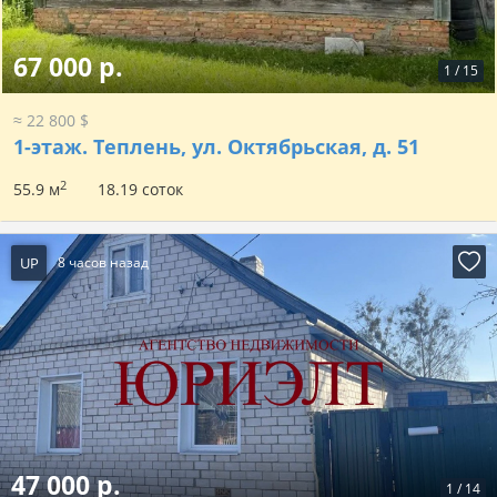
67 000 р.
1
/
15
≈ 22 800 $
1-этаж.
Теплень, ул. Октябрьская, д. 51
2
55.9 м
18.19 соток
UP
8 часов назад
47 000 р.
1
/
14