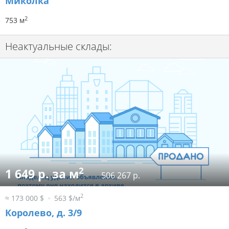
Миколка
2
753 м
Неактуальные склады:
2
1 649 р. за м
506 267 р.
2
≈ 173 000 $
563 $/м
Королево, д. 3/9