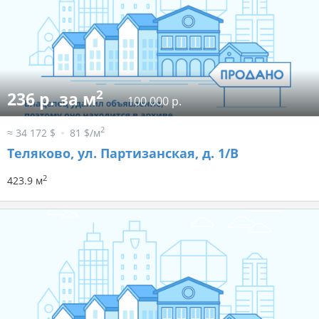
2
236 р. за м
100 000 р.
2
≈ 34 172 $
81 $/м
Теляково, ул. Партизанская, д. 1/В
2
423.9 м