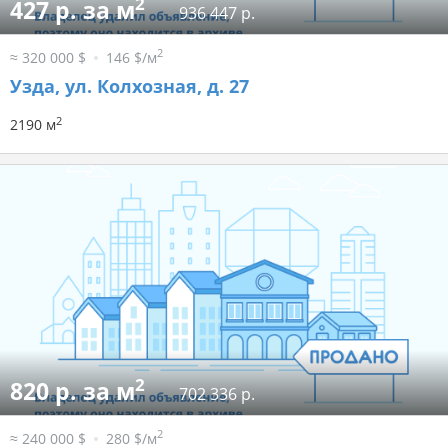
2
427 р. за м
936 447 р.
2
≈ 320 000 $
146 $/м
Узда, ул. Колхозная, д. 27
2
2190 м
2
820 р. за м
702 336 р.
2
≈ 240 000 $
280 $/м