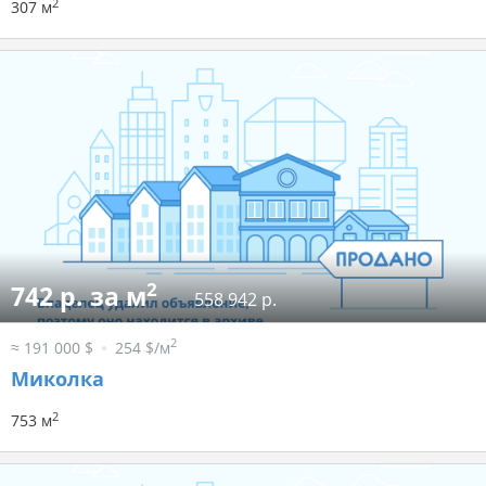
2
307 м
2
742 р. за м
558 942 р.
2
≈ 191 000 $
254 $/м
Миколка
2
753 м