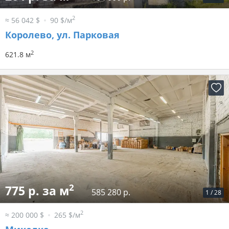
2
≈ 56 042 $
90 $/м
Королево, ул. Парковая
2
621.8 м
2
775 р. за м
585 280 р.
1
/
28
2
≈ 200 000 $
265 $/м