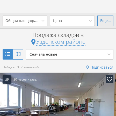
2
Общая площадь, м
Цена
Еще...
Ваш город -
district Узденский
район
?
Продажа складов в
от
до
от
до
Узденском районе
Да
Выбрать город
2
р. за м
Сначала новые
Показать 3 объявления
Подписаться
Найдено 3 объявлений
Показать 3 объявления
UP
20 часов назад