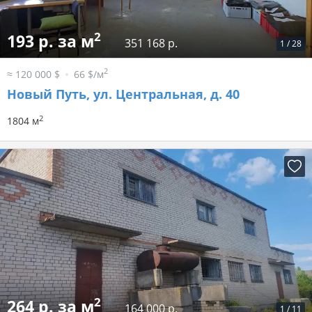
2
193 р. за м
351 168 р.
1
/
28
2
≈ 120 000 $
66 $/м
Новый Путь, ул. Центральная, д. 40
2
1804 м
2
264 р. за м
164 000 р.
1
/
11