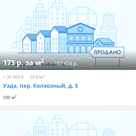
2
173 р. за м
102 424 р.
2
≈ 35 000 $
59 $/м
Узда, пер. Колхозный, д. 5
2
590 м