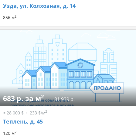
Узда, ул. Колхозная, д. 14
2
856 м
2
683 р. за м
81 939 р.
2
≈ 28 000 $
233 $/м
Теплень, д. 45
2
120 м