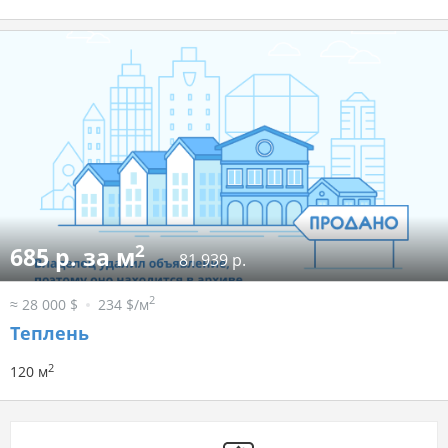
2
685 р. за м
81 939 р.
2
≈ 28 000 $
234 $/м
Теплень
2
120 м