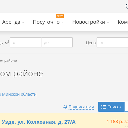
Аренда
Посуточно
Новостройки
Ком
2
от
до
от
ь, м
Цена
ом районе
ком районе
 Минской области
Telegram
Подписаться
Список
Viber
Узде, ул. Колхозная, д. 27/А
1 183 р. з
2