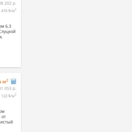
38 202 р.
2
476 $/м
ом 6,3
 Слуцкой
м,
2
а м
41 053 р.
2
122 $/м
ом
 от
Чистый