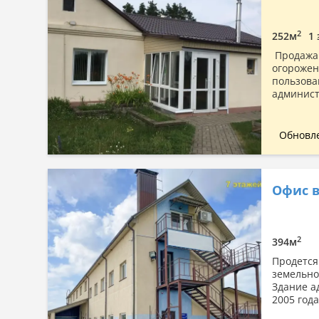
Сначала дорогие
По площади: большая → малая
2
252м
1 
По площади: малая → большая
Продажа 
огорожен
пользова
админист
Обновле
Офис в
2
394м
Продется
земельно
Здание а
2005 года