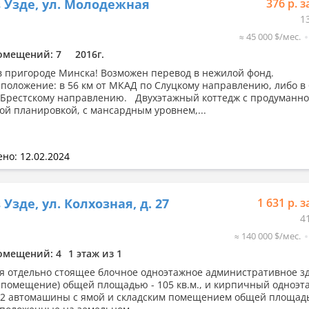
 Узде, ул. Молодежная
376 р. з
1
≈ 45 000 $/мес.
омещений: 7
2016г.
в пригороде Минска! Возможен перевод в нежилой фонд.
положение: в 56 км от МКАД по Слуцкому направлению, либо в 
Брестскому направлению. Двухэтажный коттедж с продуманно
ой планировкой, с мансардным уровнем,...
но: 12.02.2024
Узде, ул. Колхозная, д. 27
1 631 р. з
4
≈ 140 000 $/мес.
омещений: 4
1 этаж из 1
я отдельно стоящее блочное одноэтажное административное з
 помещение) общей площадью - 105 кв.м., и кирпичный одноэ
 2 автомашины с ямой и складским помещением общей площадь