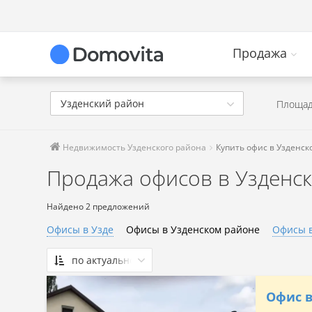
Продажа
Узденский район
Площад
Недвижимость Узденского района
Купить офис в Узденск
Продажа офисов в Узденс
Найдено 2 предложений
Офисы в Узде
Офисы в Узденском районе
Офисы в
по актуальности
По актуальности
Офис в 
Сначала дешевые