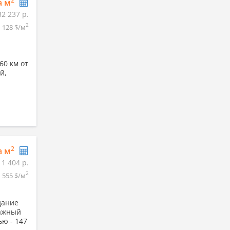
2
а м
32 237 р.
2
128 $/м
60 км от
й,
2
а м
11 404 р.
2
555 $/м
дание
тажный
ю - 147