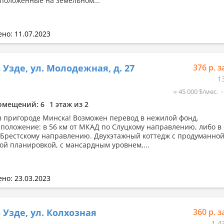
асположенные на земельном...
но: 11.07.2023
 Узде, ул. Молодежная, д. 27
376 р. з
1
≈ 45 000 $/мес.
омещений: 6
1 этаж из 2
в пригороде Минска! Возможен перевод в нежилой фонд.
положение: в 56 км от МКАД по Слуцкому направлению, либо в 
Брестскому направлению. Двухэтажный коттедж с продуманной
ой планировкой, с мансардным уровнем,...
но: 23.03.2023
 Узде, ул. Колхозная
360 р. з
1 4