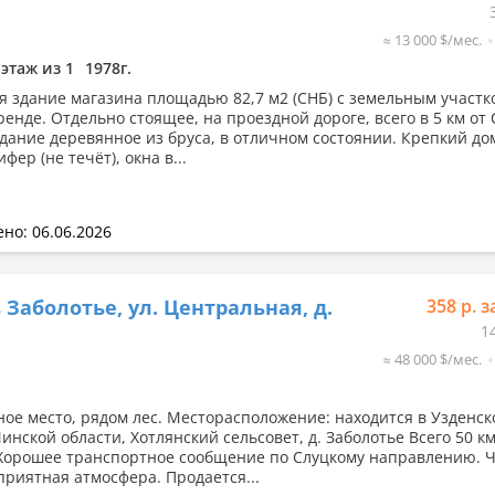
≈ 13 000 $/мес.
 этаж из 1
1978г.
я здание магазина площадью 82,7 м2 (СНБ) с земельным участк
ренде. Отдельно стоящее, на проездной дороге, всего в 5 км от
Здание деревянное из бруса, в отличном состоянии. Крепкий до
ер (не течёт), окна в...
но: 06.06.2026
 Заболотье, ул. Центральная, д.
358 р. з
1
≈ 48 000 $/мес.
ое место, рядом лес. Месторасположение: находится в Узденск
нской области, Хотлянский сельсовет, д. Заболотье Всего 50 км
Хорошее транспортное сообщение по Слуцкому направлению. 
 приятная атмосфера. Продается...