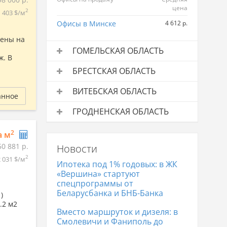
цена
2
403 $/м
Офисы в Минске
4 612 р.
жены на
ГОМЕЛЬСКАЯ ОБЛАСТЬ
ж. В
Офисы на продажу
Средняя
БРЕСТСКАЯ ОБЛАСТЬ
цена
Офисы на продажу
Средняя
Офисы в Гомеле
1 960 р.
ВИТЕБСКАЯ ОБЛАСТЬ
цена
анное
Офисы в Жлобине
1 760 р.
Офисы на продажу
Средняя
Офисы в Бресте
3 341 р.
ГРОДНЕНСКАЯ ОБЛАСТЬ
цена
Офисы на продажу
Средняя
Офисы в Витебске
2 044 р.
2
а м
цена
50 881 р.
Новости
Офисы в Гродно
3 354 р.
2
2 031 $/м
Ипотека под 1% годовых: в ЖК
«Вершина» стартуют
спецпрограммы от
Беларусбанка и БНБ-Банка
)
.2 м2
Вместо маршруток и дизеля: в
Смолевичи и Фаниполь до