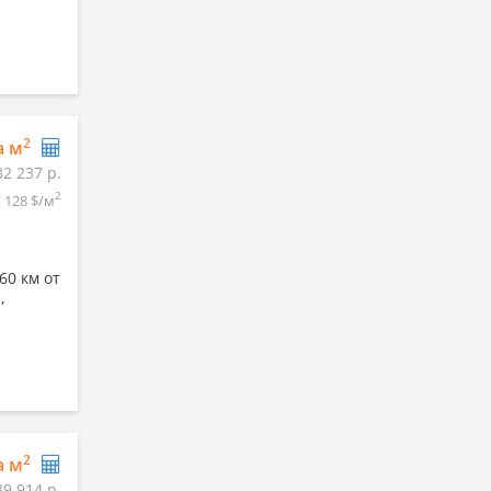
2
а м
32 237 р.
2
128 $/м
60 км от
,
2
а м
39 914 р.