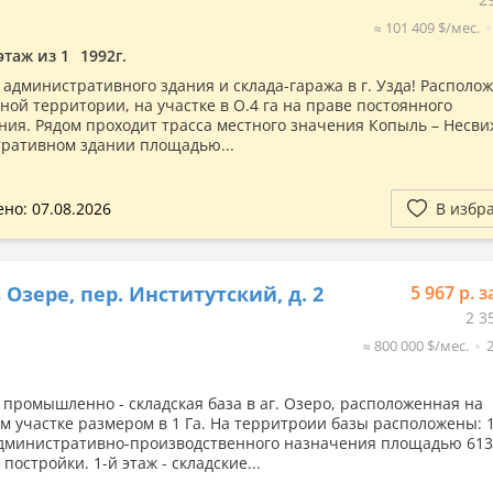
≈ 101 409 $/мес.
этаж из 1
1992г.
административного здания и склада-гаража в г. Узда! Располо
ной территории, на участке в О.4 га на праве постоянного
ния. Рядом проходит трасса местного значения Копыль – Несви
ративном здании площадью...
но: 07.08.2026
В избр
 Озере, пер. Институтский, д. 2
5 967 р. з
2 3
≈ 800 000 $/мес.
 промышленно - складская база в аг. Озеро, расположенная на
м участке размером в 1 Га. На территроии базы расположены: 1
дминистративно-производственного назначения площадью 613
 постройки. 1-й этаж - складские...