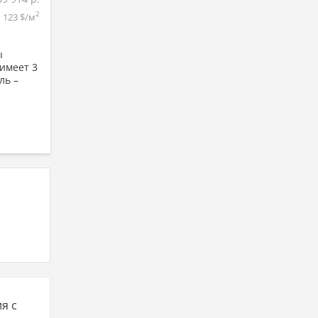
2
123 $/м
сы
 имеет 3
ль –
я с