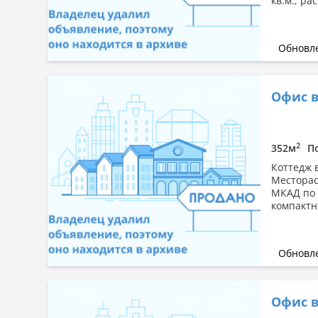
кв.м., р
Обновле
Офис в
2
352м
П
Коттедж 
Месторас
МКАД по 
компактн
Обновле
Офис в