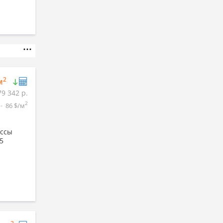
2
м
79 342 р.
2
86 $/м
ассы
5