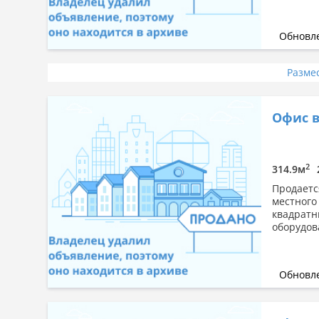
Обновле
Разме
Офис в
2
314.9м
Продаетс
местного
квадратн
оборудов
Обновле