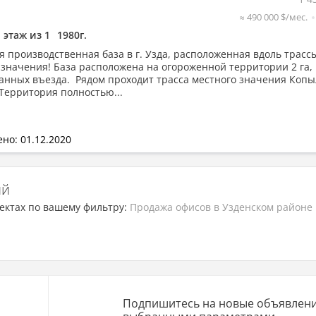
≈ 490 000 $/мес.
1 этаж из 1
1980г.
я производственная база в г. Узда, расположенная вдоль трас
 значения! База расположена на огороженной территории 2 га,
анных въезда. Рядом проходит трасса местного значения Копы
Территория полностью...
но: 01.12.2020
ий
ектах по вашему фильтру:
Продажа офисов в Узденском районе
Подпишитесь на новые объявлени