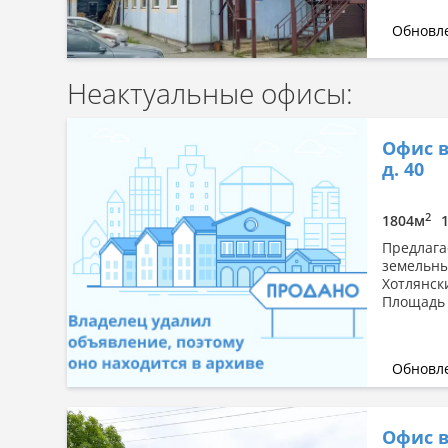
Обновле
Неактуальные офисы:
Офис в
д. 40
2
1804м
Предлага
земельны
Хотлянски
Площадь з
Обновле
Офис в