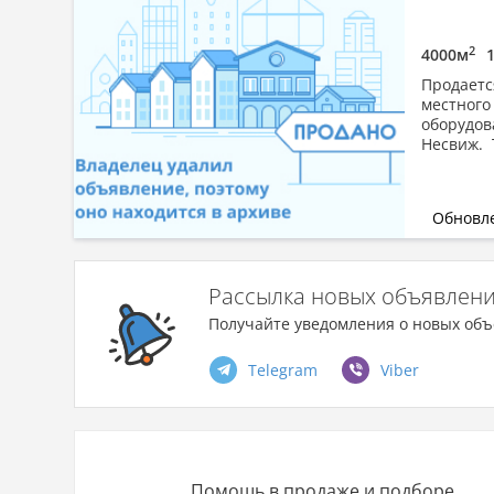
2
4000м
Продаетс
местного
оборудов
Несвиж. 
Обновле
Рассылка новых объявлен
Получайте уведомления о новых объ
Telegram
Viber
Помощь в продаже и подборе