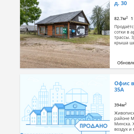
д. 30
2
82.7м
1
Продаётс
сотки в а
трассы. 
крыша шиф
Обновле
Офис в
35А
2
394м
Живописн
районе Ми
Минска. 
воздух и