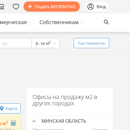
Подать БЕСПЛАТНО
Вход
мерческая
Собственникам
2
до
р. за м
Еще
параметры
Офисы на продажу м2 в
других городах
Карта
МИНСКАЯ ОБЛАСТЬ
2
а м
98 000 р.
Офисы на продажу
Средняя