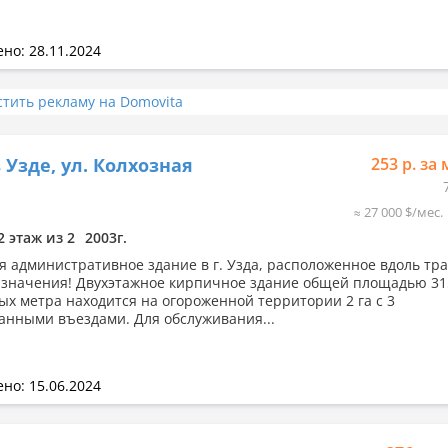
но: 28.11.2024
стить рекламу на Domovita
 Узде, ул. Колхозная
253 р. за 
≈ 27 000 $/мес.
2 этаж из 2
2003г.
я административное здание в г. Узда, расположенное вдоль тр
 значения! Двухэтажное кирпичное здание общей площадью 31
ых метра находится на огороженной территории 2 га с 3
анными въездами. Для обслуживания...
но: 15.06.2024