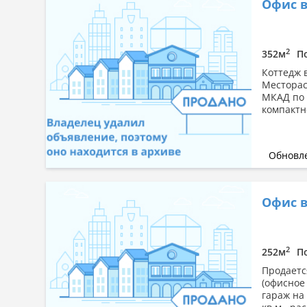
Офис в
2
352м
П
Коттедж 
Месторас
МКАД по 
компактн
Обновле
Офис в 
2
252м
П
Продаетс
(офисное
гараж на