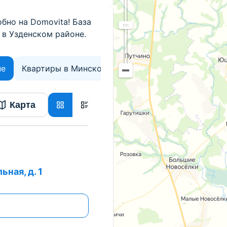
бно на Domovita! База
 в Узденском районе.
не
Квартиры в Минской области
Карта
ьная, д. 1