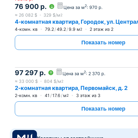
76 900
р.
2
Цена за м
:
970
р.
≈
26 082
$
329
$/м
2
4-комнатная квартира, Городок, ул. Централ
4-комн. кв
79.2
49.2
9.9
м
2
этаж из
2
2
Показать номер
97 297
р.
2
Цена за м
:
2 370
р.
≈
33 000
$
804
$/м
2
2-комнатная квартира, Первомайск, д. 2
2-комн. кв
41
17.6
м
3
этаж из
3
2
Показать номер