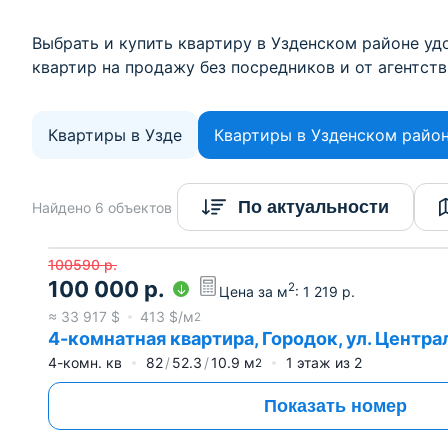
Выбрать и купить квартиру в Узденском районе удо
квартир на продажу без посредников и от агентств
Квартиры в Узде
Квартиры в Узденском райо
По актуальности
Найдено 6 объектов
100590
р.
100 000
р.
2
Цена за м
:
1 219
р.
≈
33 917
$
413
$/м
2
4-комнатная квартира, Городок, ул. Централ
4-комн. кв
82
52.3
10.9
м
1
этаж из
2
2
Показать номер