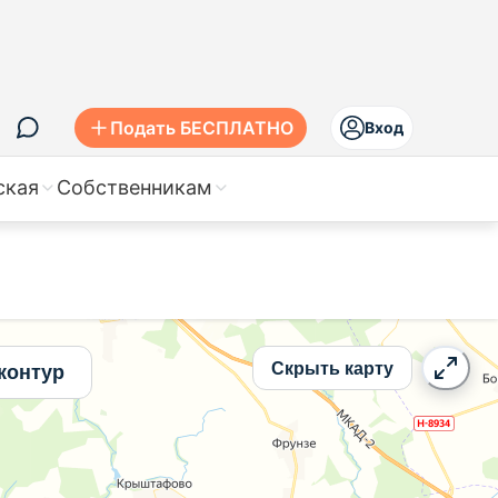
лье
Подать БЕСПЛАТНО
Вход
ская
Собственникам
Скрыть карту
контур