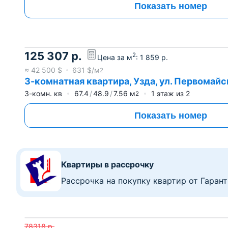
Показать номер
125 307
р.
2
Цена за м
:
1 859
р.
≈
42 500
$
631
$/м
2
3-комнатная квартира, Узда, ул. Первомайск
3-комн. кв
67.4
48.9
7.56
м
1
этаж из
2
2
Показать номер
Квартиры в рассрочку
Рассрочка на покупку квартир от Гаран
78318
р.