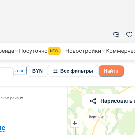
жа квартир в Узденском районе, цены на вторичное жи
ренда
Посуточно
Новостройки
Коммерче
NEW
за всё
BYN
Все фильтры
Найти
нском районе
Нарисовать 
не