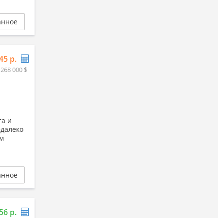
анное
45 р.
 268 000 $
та и
едалеко
ом
анное
56 р.