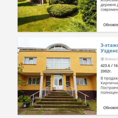
деревня 
современ
Обновле
3-этаж
Узденс
Зелень (
423.6 / 1
2002г.
В продаже
Кирпичны
Построен
полноцен
Обновле