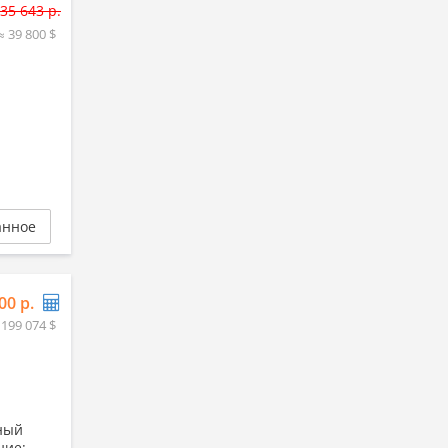
35 643 р.
≈ 39 800 $
анное
00 р.
 199 074 $
ный
ние: