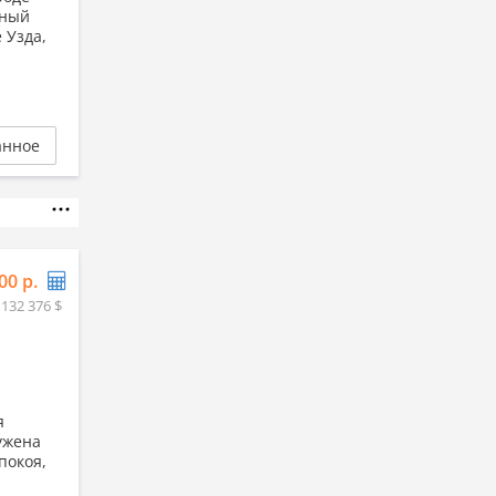
рный
 Узда,
анное
00 р.
 132 376 $
я
ужена
покоя,