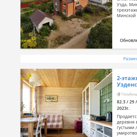
Узда, Ми
трехэтаж
Минской 
Обновле
Разме
2-этаж
Узденс
Госьбищи
82.3 / 29 
2023г.
Продаетс
деревня 
густыми 
умиротво