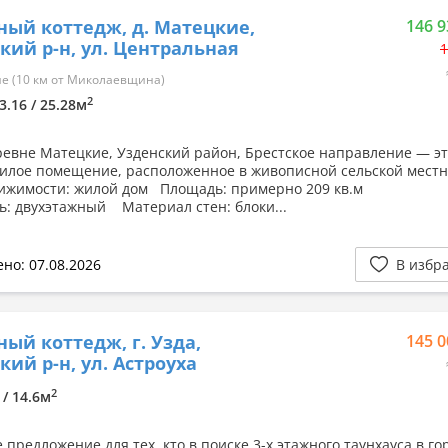
ный коттедж, д. Матецкие,
146 9
кий р-н, ул. Центральная
1
е (10 км от Миколаевщина)
2
73.16 / 25.28м
ревне Матецкие, Узденский район, Брестское направление — э
илое помещение, расположенное в живописной сельской мест
ижимости: жилой дом Площадь: примерно 209 кв.м
ь: двухэтажный Материал стен: блоки...
но: 07.08.2026
В избр
ный коттедж, г. Узда,
145 0
кий р-н, ул. Астроуха
2
 / 14.6м
предложение для тех, кто в поиске 3-х этажного таунхауса в го