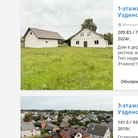
1-этаж
Узденс
Матецки
209.83 / 
2024г.
Дом в де
уютное ж
Тип недв
Этажност
Обновле
3-этаж
Узденс
141.5 / 93
2010г.
Отличное 