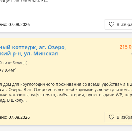
зация- автономная; 5)...
но: 07.08.2026
В избр
ный коттедж, аг. Озеро,
215 0
кий р-н, ул. Минская
0 км от Белицы)
2
3 / 9.4м
я дом для круглогодичного проживания со всеми удобствами в 2
 аг. Озеро. В аг. Озеро есть все необходимые условия для комф
ия: магазины, кафе, почта, амбулатория, пункт выдачи WB, цер
ад. В школу...
но: 07.08.2026
В избр