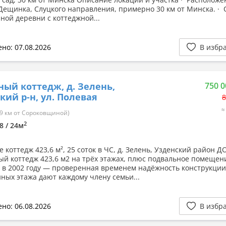
Дещинка, Слуцкого направления, примерно 30 км от Минска. · 
ной деревни с коттеджной...
но: 07.08.2026
В избр
ный коттедж, д. Зелень,
750 0
кий р-н, ул. Полевая
8
≈
9 км от Сороковщиной)
2
68 / 24м
 коттедж 423,6 м², 25 соток в ЧС, д. Зелень, Узденский район 
й коттедж 423,6 м2 на трёх этажах, плюс подвальное помещен
 в 2002 году — проверенная временем надёжность конструкции
ных этажа дают каждому члену семьи...
но: 06.08.2026
В избр