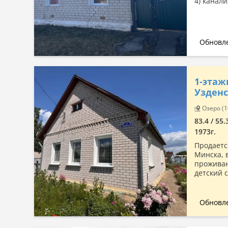
4) канали
Обновле
1-этаж
Узденс
Озеро (1
83.4 / 55.
1973г.
Продаетс
Минска, в
проживан
детский с
Обновле