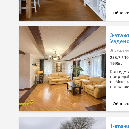
Обновле
3-этаж
Узденс
Басманов
255.7 / 10
1996г.
Коттедж 
природы!
от Минска
направле
Обновле
1-этаж