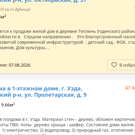
(9 км от Дубища)
2
.6м
ется к продаже жилой дом в деревне Теплень Узденского район
области в Слуцком направлении . Это благоустроенный насе
развитой современной инфраструктурой : детский сад , ФОК, ст
азинов, Дом культуры,...
но: 07.08.2026
В избр
а в 1-этажном доме, г. Узда,
47 0
кий р-н, ул. Пролетарская, д. 9
2
/ 9.66м
я полдома в г. Узда. Материал стен – дерево, обложен кирпичом
кеты ПВХ; полы- дерево; крыша - шифер. Состояние дома жилое.
 1) электричество; 2) водопровод; 3) природный газ, отопление 