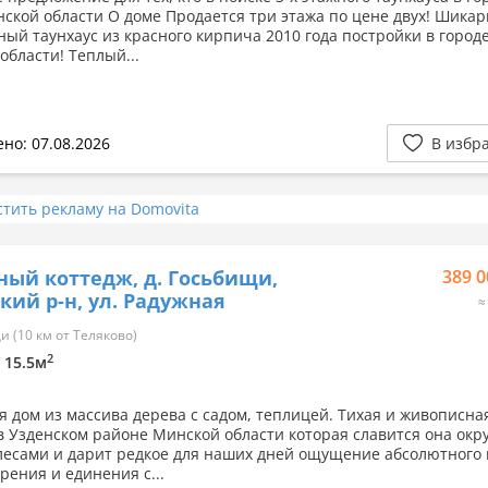
нской области О доме Продается три этажа по цене двух! Шика
ный таунхаус из красного кирпича 2010 года постройки в городе
области! Теплый...
но: 07.08.2026
В избр
стить рекламу на Domovita
ный коттедж, д. Госьбищи,
389 0
кий р-н, ул. Радужная
≈
 (10 км от Теляково)
2
/ 15.5м
я дом из массива дерева с садом, теплицей. Тихая и живописна
в Узденском районе Минской области которая славится она окр
лесами и дарит редкое для наших дней ощущение абсолютного 
рения и единения с...