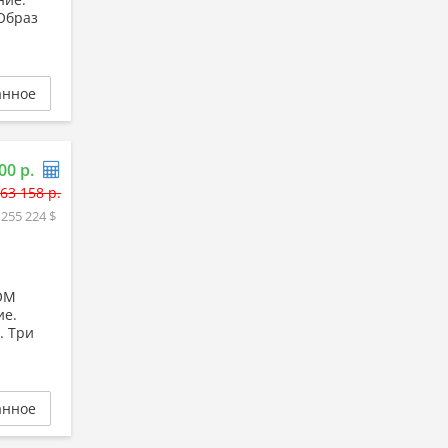
Образ
анное
00 р.
63 158 р.
 255 224 $
ДОМ
ие.
. Три
анное