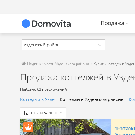
Продажа
Узденский район
Недвижимость Узденского района
Купить коттедж в Узде
Продажа коттеджей в Узде
Найдено 63 предложений
Коттеджи в Узде
Коттеджи в Узденском районе
Ко
по актуальности
По актуальности
1-этаж
Сначала дешевые
Узденс