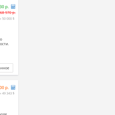
30 р.
68 970 р.
≈ 50 000 $
то
ности.
анное
00 р.
≈ 49 343 $
роде