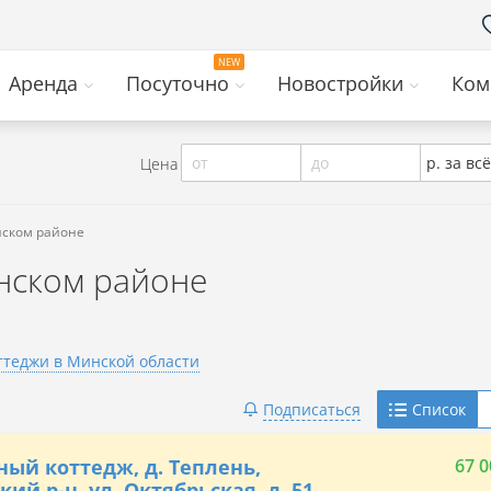
Аренда
Посуточно
Новостройки
Ком
от
до
р. за всё
Цена
нском районе
нском районе
ттеджи в Минской области
Telegram
Подписаться
Список
Viber
ный коттедж, д. Теплень,
67 0
кий р-н, ул. Октябрьская, д. 51