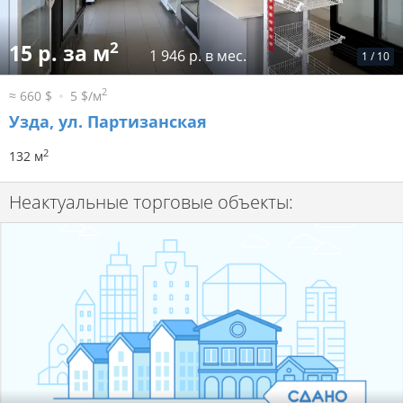
2
15 р. за м
1 946 р. в мес.
1
/
10
2
≈ 660 $
5 $/м
Узда, ул. Партизанская
2
132 м
Неактуальные торговые объекты: