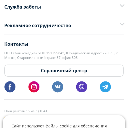
Служба заботы
+375 29 376-13-70
Рекламное сотрудничество
+375 33 376-13-70
editor@domovita.by
+375 29 563-15-61 Кристина Филюта
Контакты
kb@domovita.by
+375 29 179-11-28 Владислав Гладченко
ООО «Аниксмедиа» УНП 191299645, Юридический адрес: 220053, г.
Мы принимаем звонки и отвечаем на письма в будние дни с 9:00 до
Минск, Старовиленский тракт 87, офис 303
18:00.
vg@domovita.by
Справочный центр
Пишите и звоните нам в будние дни с 8:00 до 20:00.
Наш рейтинг 5 из 5 (1041)
Сайт использует файлы cookie для обеспечения