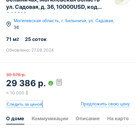
ул. Садовая, д. 36, 10000USD, код
640213
Могилевская область
,
г.
Белыничи
,
ул. Садовая
,
36
71
м
25 соток
2
Обновлено:
27.08.2024
30 576
р.
29 386
р.
≈
10 000
$
Предложить свою цену
Следить за ценой
О доме
Коммуникации
Описание
На карте