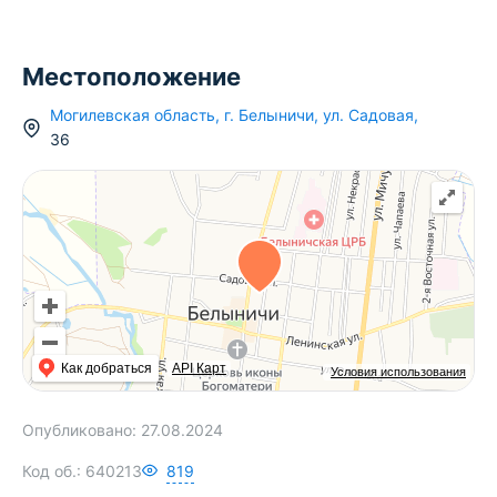
Местоположение
Могилевская область
,
г.
Белыничи
,
ул. Садовая
,
36
Как добраться
API Карт
Условия использования
Опубликовано:
27.08.2024
Код об.:
640213
819