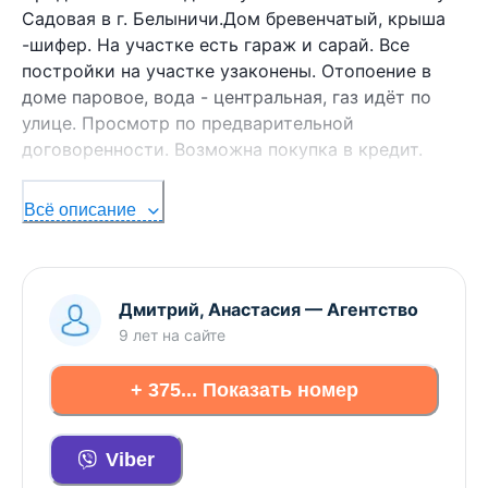
Садовая в г. Белыничи.Дом бревенчатый, крыша
-шифер. На участке есть гараж и сарай. Все
постройки на участке узаконены. Отопоение в
доме паровое, вода - центральная, газ идёт по
улице. Просмотр по предварительной
договоренности. Возможна покупка в кредит.
Дополнительные вопросы по телефону, звоните!
Всё описание
Торг уместен реальному покупателю!
ООО "Золотой актив", УНП 790812637, договор на
оказание риэлтерских услуг №35/4 от 05.05.2025
Дмитрий, Анастасия
—
Агентство
9 лет
на сайте
Лицензия Министерства юстиции РБ №
02240/247 от 22.02.2013.
+ 375... Показать номер
Viber