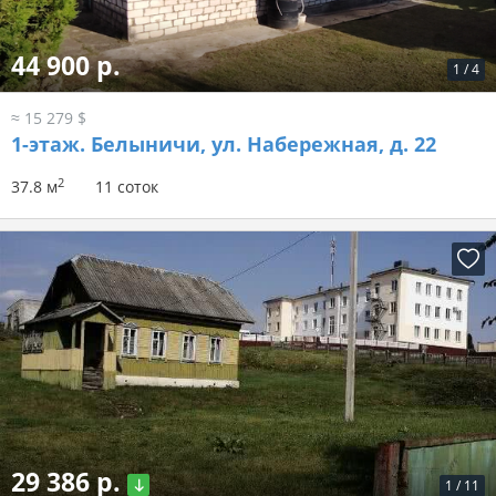
44 900 р.
1
/
4
≈ 15 279 $
1-этаж.
Белыничи, ул. Набережная, д. 22
2
37.8 м
11 соток
29 386 р.
1
/
11