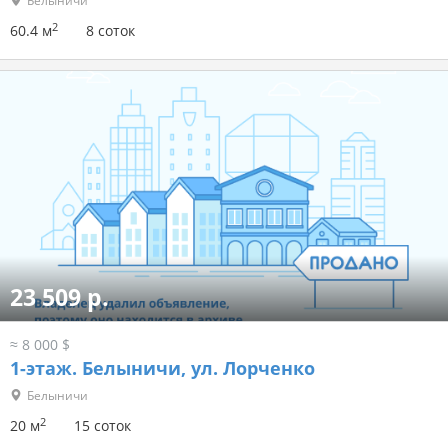
Белыничи
2
60.4 м
8 соток
23 509 р.
≈ 8 000 $
1-этаж.
Белыничи, ул. Лорченко
Белыничи
2
20 м
15 соток