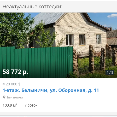
Неактуальные коттеджи:
58 772 р.
1
/
8
≈ 20 000 $
1-этаж.
Белыничи, ул. Оборонная, д. 11
Белыничи
2
103.9 м
7 соток