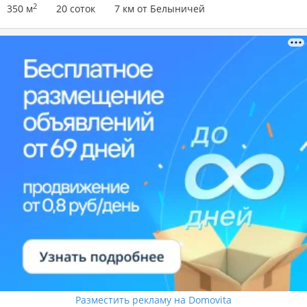
2
350 м
20 соток
7 км от Белыничей
Разместить рекламу на Domovita