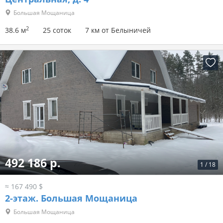
Большая Мощаница
2
38.6 м
25 соток
7 км от Белыничей
492 186 р.
1
/
18
≈ 167 490 $
2-этаж.
Большая Мощаница
Большая Мощаница