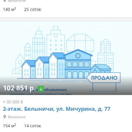
Белыничи
2
140 м
25 соток
102 851 р.
≈ 35 000 $
2-этаж.
Белыничи, ул. Мичурина, д. 77
Белыничи
2
154 м
14 соток