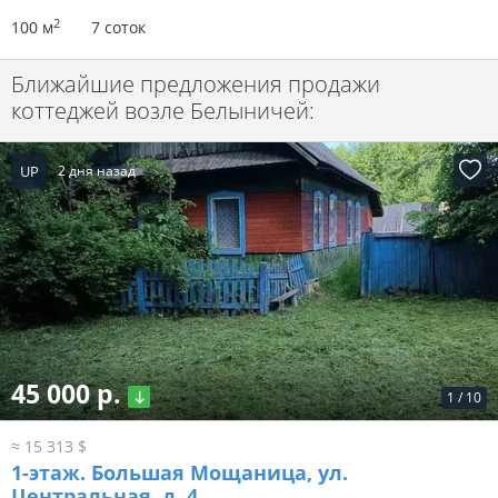
2
100 м
7 соток
Ближайшие предложения продажи
коттеджей возле Белыничей:
UP
2 дня назад
45 000 р.
1
/
10
≈ 15 313 $
1-этаж.
Большая Мощаница, ул.
Центральная, д. 4