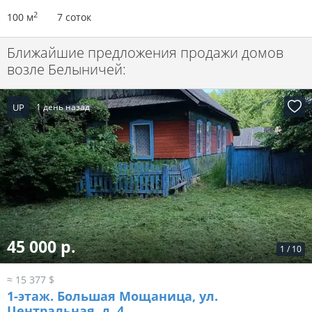
2
100 м
7 соток
Ближайшие предложения продажи домов
возле Белыничей:
UP
1 день назад
45 000 р.
1
/
10
≈ 15 377 $
1-этаж.
Большая Мощаница, ул.
Центральная, д. 4