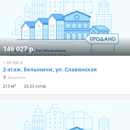
146 027 р.
≈ 49 900 $
2-этаж.
Белыничи, ул. Славянская
Белыничи
2
213 м
23.53 соток