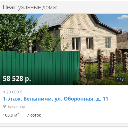
Неактуальные дома:
58 528 р.
1
/
8
≈ 20 000 $
1-этаж.
Белыничи, ул. Оборонная, д. 11
Белыничи
2
103.9 м
7 соток