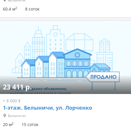
Белыничи
2
60.4 м
8 соток
23 411 р.
≈ 8 000 $
1-этаж.
Белыничи, ул. Лорченко
Белыничи
2
20 м
15 соток