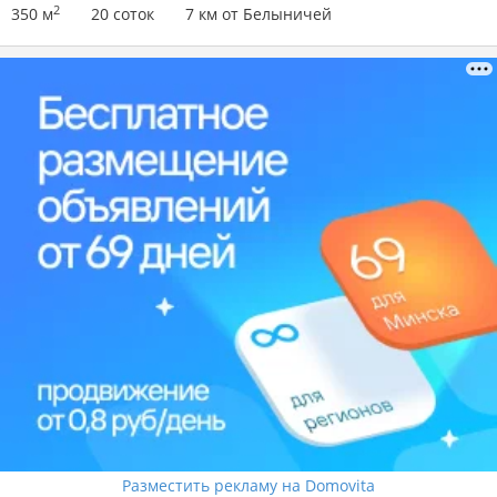
2
350 м
20 соток
7 км от Белыничей
Разместить рекламу на Domovita