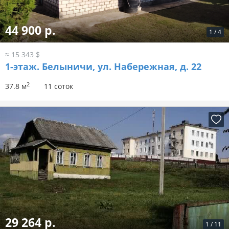
44 900 р.
1
/
4
≈ 15 343 $
1-этаж.
Белыничи, ул. Набережная, д. 22
2
37.8 м
11 соток
29 264 р.
1
/
11