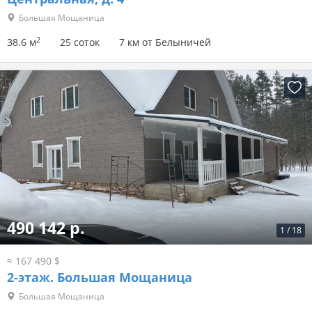
Большая Мощаница
2
38.6 м
25 соток
7 км от Белыничей
490 142 р.
1
/
18
≈ 167 490 $
2-этаж.
Большая Мощаница
Большая Мощаница