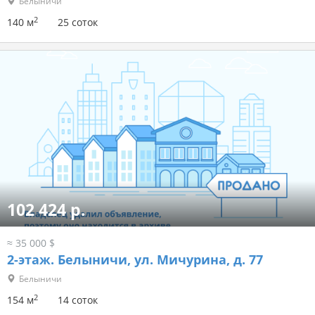
Белыничи
2
140 м
25 соток
102 424 р.
≈ 35 000 $
2-этаж.
Белыничи, ул. Мичурина, д. 77
Белыничи
2
154 м
14 соток