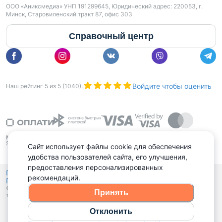
ООО «Аниксмедиа» УНП 191299645, Юридический адрес: 220053, г.
Минск, Старовиленский тракт 87, офис 303
Справочный центр
Войдите чтобы оценить
Наш рейтинг
5
из
5
(
1040
):
Сайт использует файлы cookie для обеспечения
удобства пользователей сайта, его улучшения,
предоставления персонализированных
Политика конфиденциальности,
рекомендаций.
Политика обработки файлов куки
Выбор настроек Cookies
и
© 2015 - 2026, Domovita.by. Копирование материалов допускается
Принять
только при наличии активной ссылки.
Отклонить