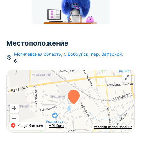
Местоположение
Могилевская область
,
г.
Бобруйск
,
пер. Запасной
,
6
Как добраться
API Карт
Условия использования