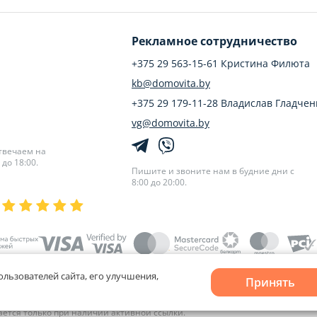
Рекламное сотрудничество
+375 29 563-15-61 Кристина Филюта
kb@domovita.by
+375 29 179-11-28 Владислав Гладчен
vg@domovita.by
твечаем на
до 18:00.
Пишите и звоните нам в будние дни с
8:00 до 20:00.
ользователей сайта, его улучшения,
Принять
лов cookie
и
Выбор настроек Cookie
кается только при наличии активной ссылки.