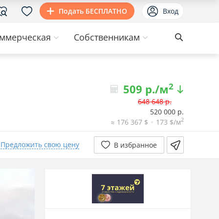
Подать БЕСПЛАТНО
Вход
ммерческая
Собственникам
2
509 р./м
648 648 р.
520 000 р.
2
≈ 176 367 $
173 $/м
18.07.2026
522р.
-115р.
Предложить свою цену
В избранное
2.05.2026
634р.
-173р.
16.12.2025
808р.
+289р.
18.11.2025
519р.
-347р.
8.10.2025
867р.
-289р.