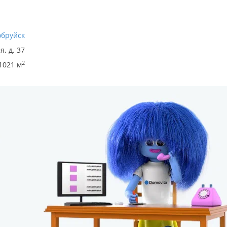
обруйск
я, д. 37
2
1021 м