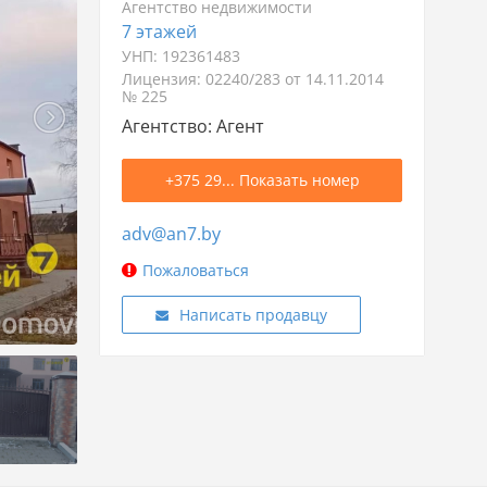
Агентство недвижимости
7 этажей
2.08.2025
1 156р.
УНП: 192361483
Лицензия: 02240/283 от 14.11.2014
№ 225
Агентство: Агент
+375 29... Показать номер
adv@an7.by
Пожаловаться
Написать продавцу