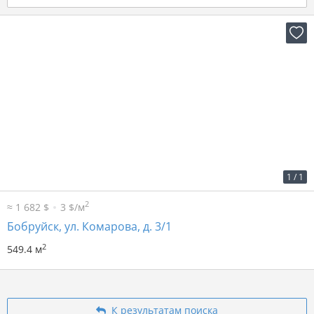
2
9 р. за м
4 944 р. в мес.
1
/
1
2
≈ 1 682 $
3 $/м
Бобруйск, ул. Комарова, д. 3/1
2
549.4 м
К результатам поиска