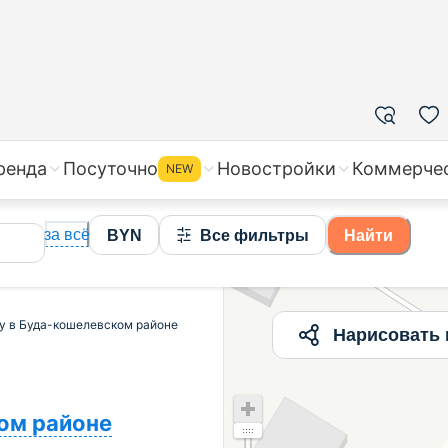
 | Продажа квартир в Буда-кошелевском районе, цены 
ренда
Посуточно
Новостройки
Коммерче
NEW
за всё
BYN
Все фильтры
Найти
ру в Буда-кошелевском районе
Нарисовать 
ом районе