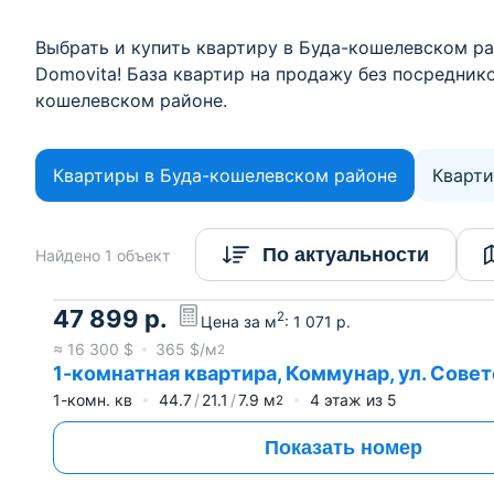
Выбрать и купить квартиру в Буда-кошелевском ра
Domovita! База квартир на продажу без посреднико
кошелевском районе.
Квартиры в Буда-кошелевском районе
Кварти
По актуальности
Найдено 1 объект
47 899
р.
2
Цена за м
:
1 071
р.
≈
16 300
$
365
$/м
2
1-комнатная квартира, Коммунар, ул. Советс
1-комн. кв
44.7
21.1
7.9
м
4
этаж из
5
2
Показать номер