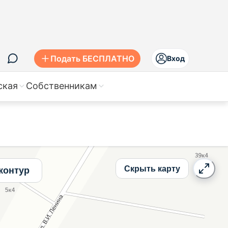
на вторичное жилье
Подать БЕСПЛАТНО
Вход
ская
Собственникам
Скрыть карту
контур