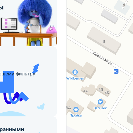
ашему фильтру:
бранными