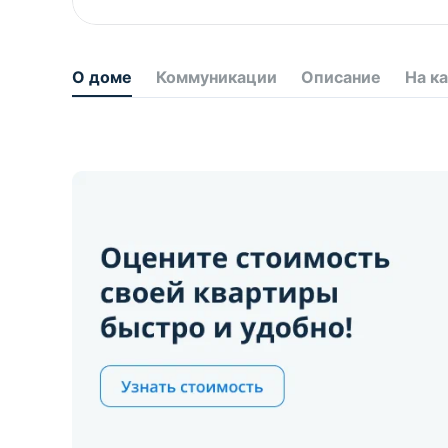
О доме
Коммуникации
Описание
На к