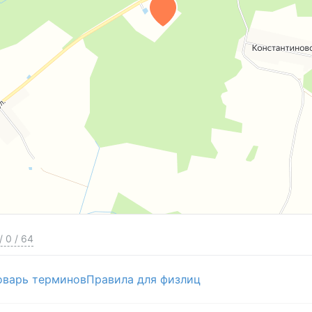
/
0
/
64
оварь терминов
Правила для физлиц