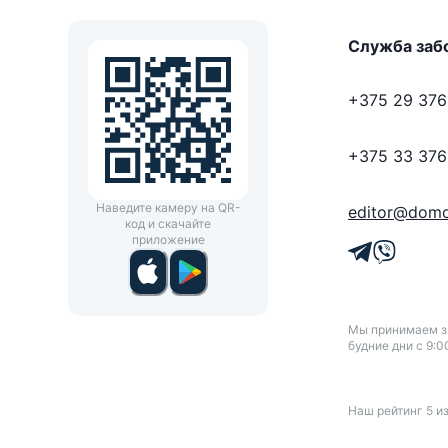
Служба заб
+375 29 376
+375 33 376
Наведите камеру на QR-
editor@domo
код и скачайте
приложение
Мы принимаем зв
будние дни с 9:0
Наш рейтинг
5
и