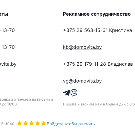
оты
Рекламное сотрудничество
-13-70
+375 29 563-15-61
Кристина
-13-70
kb@domovita.by
vita.by
+375 29 179-11-28
Владислав
vg@domovita.by
онки и отвечаем на письма в
0 до 18:00.
Пишите и звоните нам в будние дни с 8:0
Войдите чтобы оценить
з
5
(
1040
):