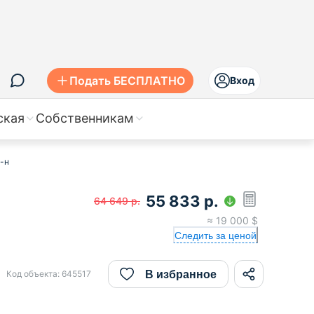
Подать БЕСПЛАТНО
Вход
ская
Собственникам
р-н
55 833
р.
64 649
р.
≈
19 000
$
Следить за ценой
В избранное
Код объекта:
645517