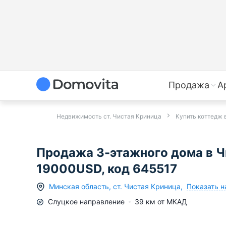
Продажа
А
Недвижимость ст. Чистая Криница
Купить коттедж 
Продажа 3-этажного дома в Ч
19000USD, код 645517
Показать н
Минская область
,
ст.
Чистая Криница
,
Слуцкое
направление
39
км от МКАД