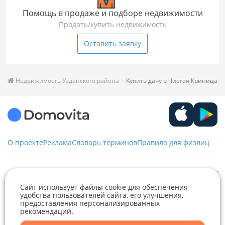
Помощь в продаже и подборе недвижимости
Продать/купить недвижимость
Оставить заявку
Недвижимость Узденского района
Купить дачу в Чистая Криница
О проекте
Реклама
Словарь терминов
Правила для физлиц
Служба заботы
Сайт использует файлы cookie для обеспечения
удобства пользователей сайта, его улучшения,
+375 29 376-13-70
предоставления персонализированных
Рекламное сотрудничество
+375 33 376-13-70
рекомендаций.
Telegram
Viber
editor@domovita.by