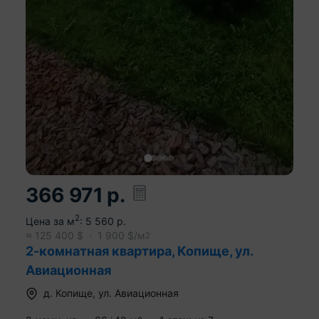
366 971
р.
2
Цена за м
:
5 560
р.
≈
125 400
$
1 900
$/м
2
2-комнатная квартира, Копище, ул.
Авиационная
д.
Копище
,
ул. Авиационная