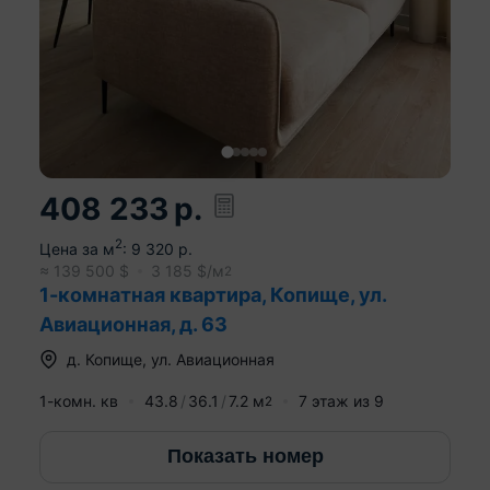
408 233
р.
2
Цена за м
:
9 320
р.
≈
139 500
$
3 185
$/м
2
1-комнатная квартира, Копище, ул.
Авиационная, д. 63
д.
Копище
,
ул. Авиационная
1-комн. кв
43.8
36.1
7.2
м
7
этаж из
9
2
Показать номер