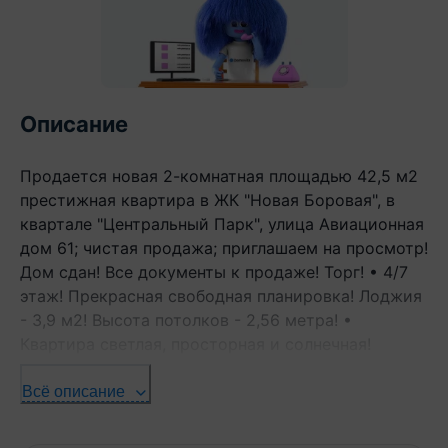
Описание
Продается новая 2-комнатная площадью 42,5 м2
престижная квартира в ЖК "Новая Боровая", в
квартале "Центральный Парк", улица Авиационная
дом 61; чистая продажа; приглашаем на просмотр!
Дом сдан! Все документы к продаже! Торг! • 4/7
этаж! Прекрасная свободная планировка! Лоджия
- 3,9 м2! Высота потолков - 2,56 метра! •
Квартира светлая, просторная и солнечная!
Отличная квартира в одном из самых красивых и
перспективных районов. Новая Боровая - это
Всё описание
место, созданное для комфортной и качественной
жизни, с хорошим транспортным сообщением,