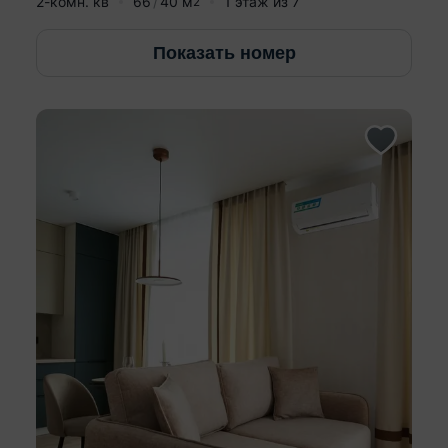
2-комн. кв
66
40
м
1
этаж из
7
2
Показать номер