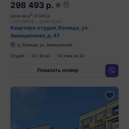
298 493
р.
2
Цена за м
:
9 043
р.
≈
102 000
$
3 090
$/м
2
Квартира-студия, Копище, ул.
Авиационная, д. 47
д.
Копище
,
ул. Авиационная
Студия
33
24
м
14
этаж из
23
2
Показать номер