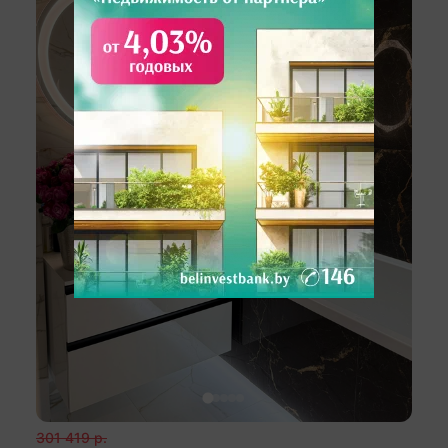
вышеуказанного объекта недвижимости,
размещение рекламных объявлений на лучших
специализированных интернет площадках
Республики Беларуси, России, стран ближнего и
дальнего зарубежья-70 стран мира,
Профессиональная фото-видео-аэросъемка,
рекламные ролики в социальных сетях, а также
использование самых современных и уникальных
технологий для успешной продажи Вашего
объекта недвижимости. Ответим на Ваши
вопросы, предоставим всю необходимую
информацию. Напишите Нам в удобный для Вас
мессенджер: Viber | Telegram | WhatsApp. Риэлтер
Александр Владимирович.
301 419
р.