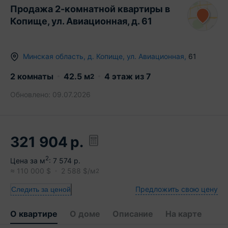
Продажа 2-комнатной квартиры в
Копище, ул. Авиационная, д. 61
Минская область
,
д.
Копище
,
ул. Авиационная
,
61
2 комнаты
42.5
м
4
этаж из
7
2
Обновлено:
09.07.2026
321 904
р.
2
Цена за м
:
7 574
р.
≈
110 000
$
2 588
$/м
2
Предложить свою цену
Следить за ценой
О квартире
О доме
Описание
На карте