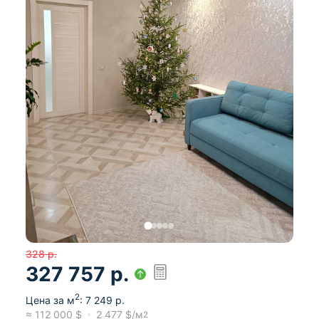
328
р.
327 757
р.
2
Цена за м
:
7 249
р.
≈
112 000
$
2 477
$/м
2