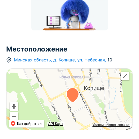
Местоположение
Минская область
,
д.
Копище
,
ул. Небесная
,
10
Как добраться
API Карт
Условия использования