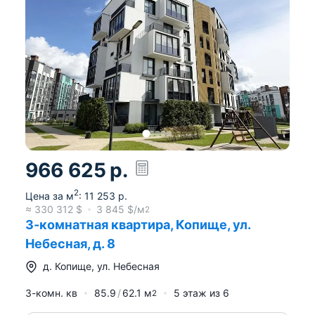
966 625
р.
2
Цена за м
:
11 253
р.
≈
330 312
$
3 845
$/м
2
3-комнатная квартира, Копище, ул.
Небесная, д. 8
д.
Копище
,
ул. Небесная
3-комн. кв
85.9
62.1
м
5
этаж из
6
2