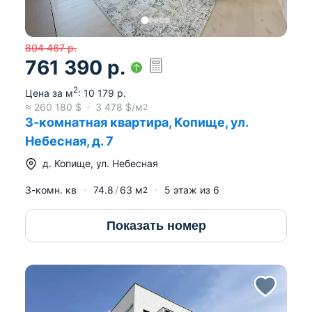
804 467
р.
761 390
р.
2
Цена за м
:
10 179
р.
≈
260 180
$
3 478
$/м
2
3-комнатная квартира, Копище, ул.
Небесная, д. 7
д.
Копище
,
ул. Небесная
3-комн. кв
74.8
63
м
5
этаж из
6
2
Показать номер