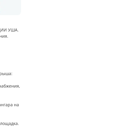
НЦИИ УША.
ния.
Крыша:
набжения,
ангара на
площадка.