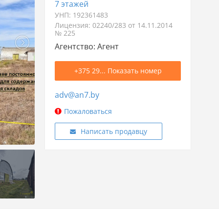
7 этажей
УНП: 192361483
Лицензия: 02240/283 от 14.11.2014
№ 225
Агентство: Агент
+375 29... Показать номер
adv@an7.by
Пожаловаться
Написать продавцу