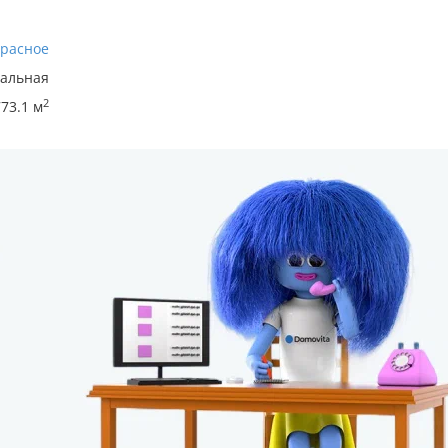
расное
зальная
2
773.1 м