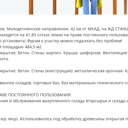
ное, Молодечненское направление, 42 км от МКАД, на ЖД СТА
аходятся на 41,83 сотках земли на праве постоянного пользова
 установить! Фурам к участку можно подъехать без проблем!
 площадью 484,5 м2.
покрытие: бетон. Стены: кирпич. Крыша: шиферная. Вентиляция:
рота.
окрытие: бетон. Стены (конструкция): металлическая арочная. 
анное складов, торговых баз, баз материально-технического с
в ПРАВЕ ПОСТОЯННОГО ПОЛЬЗОВАНИЯ.
ания и обслуживания выкупленного склада вторсырья и склада-
т юр лицо. Использовалось под обработку древесины открытая 